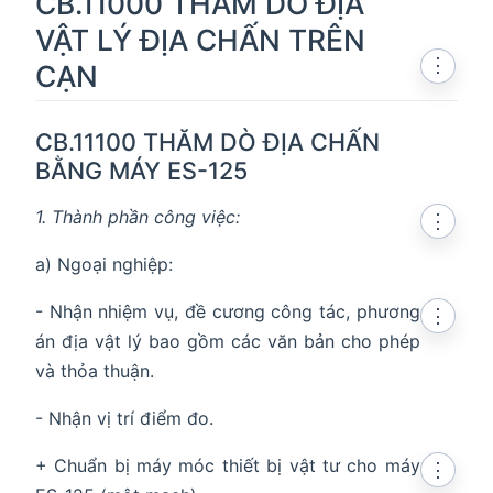
CB.11000 THĂM DÒ ĐỊA
VẬT LÝ ĐỊA CHẤN TRÊN
⋮
CẠN
CB.11100 THĂM DÒ ĐỊA CHẤN
BẰNG MÁY ES-125
1. Thành phần công việc:
⋮
a) Ngoại nghiệp:
- Nhận nhiệm vụ, đề cương công tác, phương
⋮
án địa vật lý bao gồm các văn bản cho phép
và thỏa thuận.
- Nhận vị trí điểm đo.
+ Chuẩn bị máy móc thiết bị vật tư cho máy
⋮