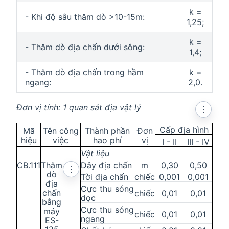
k =
- Khi độ sâu thăm dò >10-15m:
1,25;
k =
- Thăm dò địa chấn dưới sông:
1,4;
- Thăm dò địa chấn trong hầm
k =
ngang:
2,0.
Đơn vị tính: 1 quan sát địa vật lý
⋮
Cấp địa hình
Mã
Tên công
Thành phần
Đơn
hiệu
v
iệc
hao phí
vị
I - II
III - IV
Vật liệu
CB.111
Thăm
Dây địa chấn
m
0,30
0,50
⋮
dò
Tời địa chấn
chiếc
0,001
0,001
địa
Cực thu sóng
chấn
chiếc
0,01
0,01
dọc
bằng
Cực thu sóng
máy
chiếc
0,01
0,01
ngang
ES-