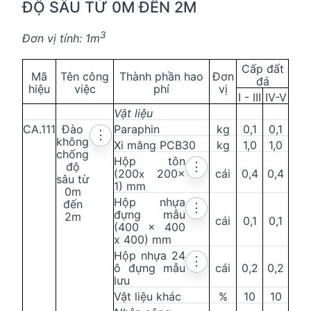
ĐỘ SÂU TỪ 0M ĐẾN 2M
3
Đơn vị tính: 1m
Cấp đất
Mã
Tên công
Thành phần hao
Đơn
đá
hiệu
việc
phí
vị
I - III
IV
-
V
Vật liệu
CA.111
Đào
Paraphin
kg
0,1
0,1
⋮
không
Xi măng PCB30
kg
1,0
1,0
chống
Hộp tôn
độ
⋮
(200
200
x
cái
0,4
0,4
x
sâu từ
1) mm
0m
Hộp nhựa
đến
⋮
đựng mẫu
2m
cái
0,1
0,1
(400 x 400
x 400) mm
Hộp nhựa 24
⋮
ô đựng mẫu
cái
0,2
0,2
lưu
Vật liệu khác
%
10
10