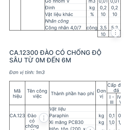
Gỗ nhóm V
m3
0,01
0,01
Đinh
kg
0,2
0,2
Vật liệu khác
%
10
10
Nhân công
Công nhân 4,0/7
công
3,5
5,2
⋮
10
20
CA.12300 ĐÀO CÓ CHỐNG ĐỘ
SÂU TỪ 0M ĐẾN 6M
Đơn vị tính: 1m3
Cấp đất
đá
Mã
Tên công
Đơn
Thành phần hao phí
hiệu
việc
vị
I -
IV -
III
V
Vật liệu
CA.123
Đào
Paraphin
kg
0,1
0,1
⋮
có
Xi măng PCB30
kg
1,0
1,0
chống
Hộp tôn (200 x