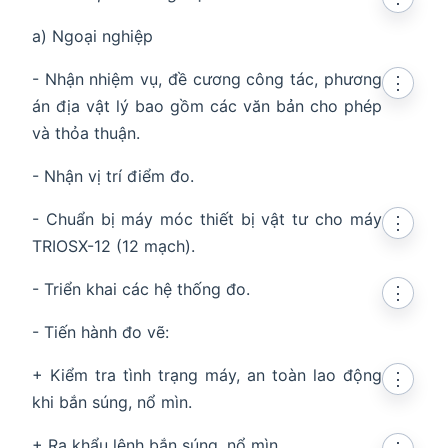
a) Ngoại nghiệp
- Nhận nhiệm vụ, đề cương công tác, phương
⋮
án địa vật lý bao gồm các văn bản cho phép
và thỏa thuận.
- Nhận vị trí điểm đo.
- Chuẩn bị máy móc thiết bị vật tư cho máy
⋮
TRIOSX-12 (12 mạch).
- Triển khai các hệ thống đo.
⋮
- Tiến hành đo vẽ:
+ Kiểm tra tình trạng máy, an toàn lao động
⋮
khi bắn súng, nổ mìn.
+ Ra khẩu lệnh bắn súng, nổ mìn.