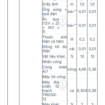
Giấy ảnh
m
1,0
1,0
Ống súng +
bá»™
0,01
0,01
quả đạn
Ắc quy
⋮
(12V
2)
x
bá»™
0,01
0,01
+ (6V
x
1)
Thuốc ảnh
lít
0,2
0,2
hiện và hãm
Đồng hồ đo
cái
0,01
0,01
điện
Vật liệu khác
%
10
10
Nhân công
Công nhân
công
4,48
5,36
4/7
Máy thi công
Máy địa
⋮
chấn 12
mạch
ca
0,304
0,36
TRIOSX-
12
Máy khác
%
2
2