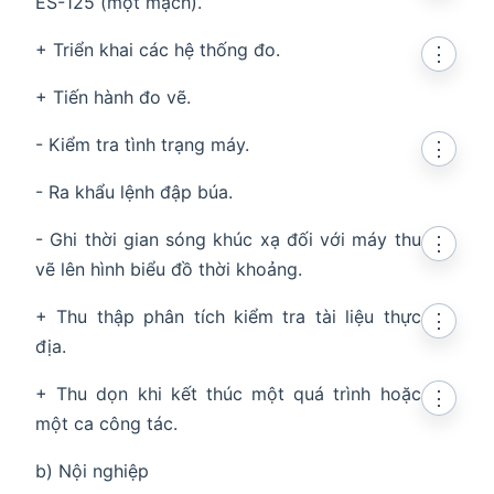
ES-125 (một mạch).
+ Triển khai các hệ thống đo.
⋮
+ Tiến hành đo vẽ.
- Kiểm tra tình trạng máy.
⋮
- Ra khẩu lệnh đập búa.
- Ghi thời gian sóng khúc xạ đối với máy thu
⋮
vẽ lên hình biểu đồ thời khoảng.
+ Thu thập phân tích kiểm tra tài liệu thực
⋮
địa.
+ Thu dọn khi kết thúc một quá trình hoặc
⋮
một ca công tác.
b) Nội nghiệp