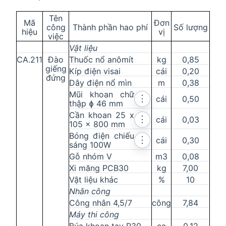
Tên
Mã
Đơn
công
Thành phần hao phí
Số lượng
hiệu
vị
v
iệc
Vật liệu
CA.211
Đào
Thuốc nổ anômít
kg
0,85
giếng
Kíp điện visai
cái
0,20
đứng
Dây điện nổ mìn
m
0,38
Mũi khoan chữ
⋮
cái
0,50
thập ɸ 46 mm
Cần khoan 25 x
⋮
cái
0,03
105 x 800 mm
Bóng điện chiếu
⋮
cái
0,30
sáng 100W
Gỗ nhóm V
m3
0,08
Xi măng PCB30
kg
7,00
Vật liệu khác
%
10
Nhân công
Công nhân 4,5/7
công
7,84
Máy thi công