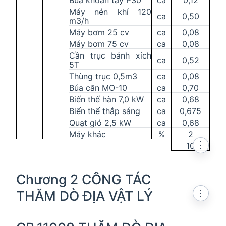
Búa khoan tay P30
ca
0,12
Máy nén khí 120
ca
0,50
m3/h
Máy bơm 25 cv
ca
0,08
Máy bơm 75 cv
ca
0,08
Cần trục bánh xích
ca
0,52
5T
Thùng trục 0,5m3
ca
0,08
Búa căn MO-10
ca
0,70
Biến thế hàn 7,0 kW
ca
0,68
Biến thế thắp sáng
ca
0,675
Quạt gió 2,5 kW
ca
0,68
Máy khác
%
2
⋮
10
Chương 2 CÔNG TÁC
THĂM DÒ ĐỊA VẬT LÝ
⋮