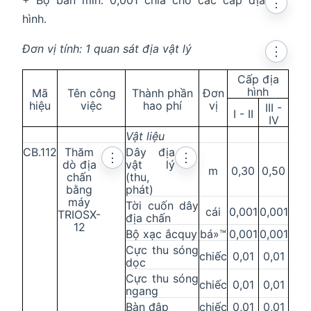
⋮
hình.
Đơn vị tính: 1 quan sát địa vật lý
⋮
Cấp địa
hình
Mã
Tên công
Thành phần
Đơn
hiệu
v
iệc
hao phí
vị
III -
I - II
IV
Vật liệu
CB.112
Thăm
Dây địa
⋮
⋮
dò địa
vật lý
m
0,30
0,50
chấn
(thu,
bằng
phát)
máy
Tời cuốn dây
cái
0,001
0,001
TRIOSX-
địa chấn
12
Bộ xạc ắc
quy
bá»™
0,001
0,001
Cực thu sóng
chiếc
0,01
0,01
dọc
Cực thu sóng
chiếc
0,01
0,01
ngang
Bàn đập
chiếc
0,01
0,01