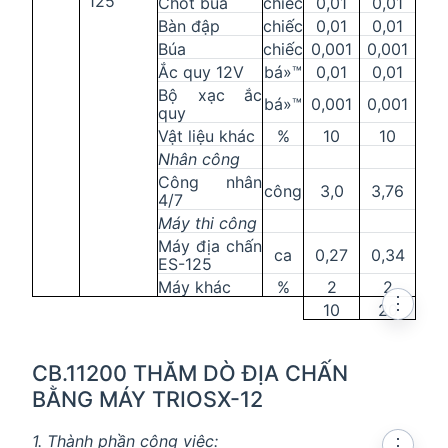
125
Chốt búa
chiếc
0,01
0,01
Bàn đập
chiếc
0,01
0,01
Búa
chiếc
0,001
0,001
Ắc quy 12V
bá»™
0,01
0,01
Bộ xạc ắc
bá»™
0,001
0,001
quy
Vật liệu khác
%
10
10
Nhân công
Công nhân
công
3,0
3,76
4/7
Máy thi công
Máy địa chấn
ca
0,27
0,34
ES-125
Máy khác
%
2
2
⋮
10
20
CB.11200 THĂM DÒ ĐỊA CHẤN
BẰNG MÁY TRIOSX-12
1. Thành phần công việc:
⋮