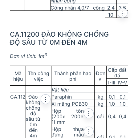
Nhân công
Công nhân 4,0/7
công
2,4
3,6
⋮
10
20
CA.11200 ĐÀO KHÔNG CHỐNG
ĐỘ SÂU TỪ 0M ĐẾN 4M
3
Đơn vị tính: 1m
Cấp đất
Mã
Tên công
Thành phần hao
Đơn
đá
hiệu
việc
phí
vị
I
-
III
IV
-
V
Vật liệu
CA.112
Đào
Paraphin
kg
0,1
0,1
⋮
không
Xi măng PCB30
kg
1,0
1,0
chống
Hộp tôn
độ
⋮
(200
200
x
cái
0,4
0,4
x
sâu từ
1) mm
0m
Hộp nhựa
đến
⋮
đựng mẫu
4m
cái
0,1
0,1