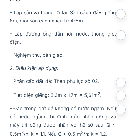
- Lắp sàn và thang đi lại. Sàn cách đáy giếng
⋮
6m, mỗi sàn cách nhau từ 4-5m.
- Lắp đường ống dẫn hơi, nước, thông gió,
⋮
điện.
- Nghiệm thu, bàn giao.
2. Điều kiện áp dụng:
- Phân cấp đất đá: Theo phụ lục số 02.
⋮
2
- Tiết diện giếng: 3,3m x 1,7m = 5,61m
.
⋮
- Đào trong đất đá không có nước ngầm. Nếu
⋮
có nước ngầm thì định mức nhân công và
máy thi công được nhân với hệ số sau: Q ≤
3
3
0,5m
/h: k = 1,1. Nếu Q > 0,5 m
/h: k = 1,2.