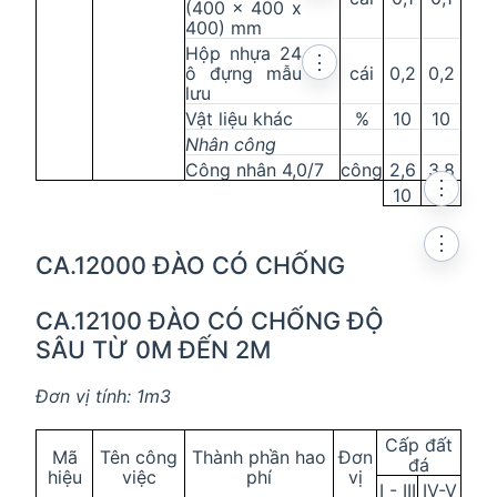
(400 x 400 x
400) mm
Hộp nhựa 24
⋮
ô đựng mẫu
cái
0,2
0,2
lưu
Vật liệu khác
%
10
10
Nhân công
Công nhân 4,0/7
công
2,6
3,8
⋮
10
20
⋮
CA.12000 ĐÀO CÓ CHỐNG
CA.12100 ĐÀO CÓ CHỐNG ĐỘ
SÂU TỪ 0M ĐẾN 2M
Đơn vị tính: 1m3
Cấp đất
Mã
Tên công
Thành phần hao
Đơn
đá
hiệu
việc
phí
vị
I - III
IV
-
V