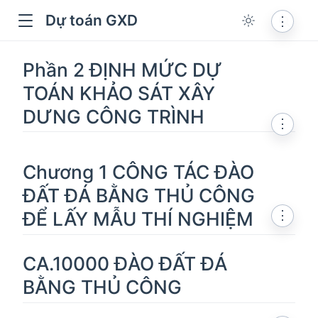
Dự toán GXD
⋮
Phần 2 ĐỊNH MỨC DỰ
TOÁN KHẢO SÁT XÂY
DƯNG CÔNG TRÌNH
⋮
Chương 1 CÔNG TÁC ĐÀO
ĐẤT ĐÁ BẰNG THỦ CÔNG
ĐỂ LẤY MẪU THÍ NGHIỆM
⋮
dow
CA.10000 ĐÀO ĐẤT ĐÁ
BẰNG THỦ CÔNG