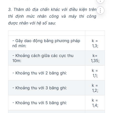
3. Thăm dò địa chấn khác với điều kiện trên
⋮
thì định mức nhân công và máy thi công
được nhân với hệ số sau:
- Gây dao động bằng phương pháp
k =
nổ mìn:
1,3;
- Khoảng cách giữa các cực thu
k=
10m:
1,35;
k =
- Khoảng thu với 2 băng ghi:
1,1;
k =
- Khoảng thu với 3 băng ghi:
1,2;
k =
- Khoảng thu với 5 băng ghi:
1,4;