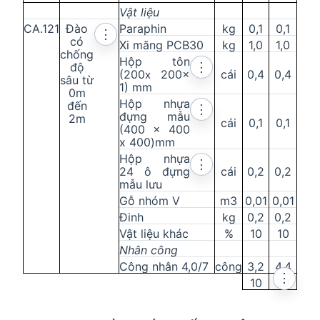
Vật liệu
CA.121
Đào
Paraphin
kg
0,1
0,1
⋮
có
Xi măng PCB30
kg
1,0
1,0
chống
Hộp tôn
độ
⋮
(200
200
x
cái
0,4
0,4
x
sâu từ
1) mm
0m
Hộp nhựa
đến
⋮
đựng mẫu
2m
cái
0,1
0,1
(400 x 400
x 400)mm
Hộp nhựa
⋮
24 ô đựng
cái
0,2
0,2
mẫu lưu
Gỗ nhóm V
m3
0,01
0,01
Đinh
kg
0,2
0,2
Vật liệu khác
%
10
10
Nhân công
Công nhân 4,0/7
công
3,2
4,4
⋮
10
20