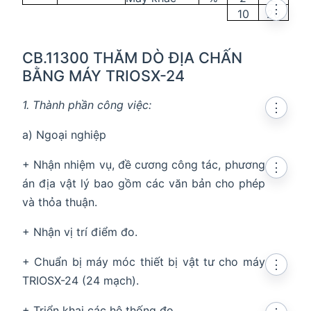
⋮
10
20
CB.11300 THĂM DÒ ĐỊA CHẤN
BẰNG MÁY TRIOSX-24
1. Thành phần công việc:
⋮
a) Ngoại nghiệp
+ Nhận nhiệm vụ, đề cương công tác, phương
⋮
án địa vật lý bao gồm các văn bản cho phép
và thỏa thuận.
+ Nhận vị trí điểm đo.
+ Chuẩn bị máy móc thiết bị vật tư cho máy
⋮
TRIOSX-24 (24 mạch).
+ Triển khai các hệ thống đo.