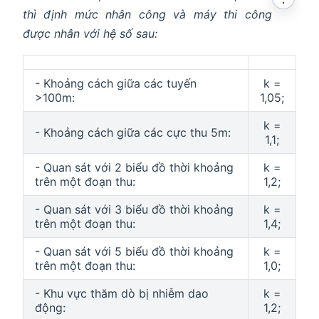
thì định mức nhân công và máy thi công
được nhân với hệ số sau:
- Khoảng cách giữa các tuyến
k =
>100m:
1,05;
k =
- Khoảng cách giữa các cực thu 5m:
1,1;
- Quan sát với 2 biểu đồ thời khoảng
k =
trên một đoạn thu:
1,2;
- Quan sát với 3 biểu đồ thời khoảng
k =
trên một đoạn thu:
1,4;
- Quan sát với 5 biểu đồ thời khoảng
k =
trên một đoạn thu:
1,0;
- Khu vực thăm dò bị nhiễm dao
k =
động:
1,2;