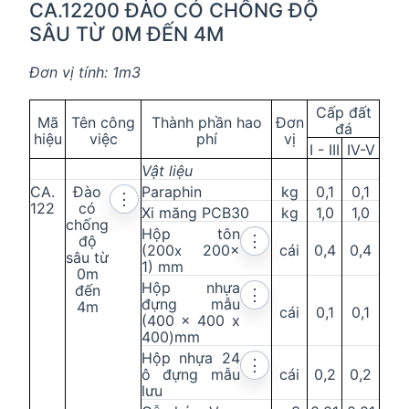
CA.12200 ĐÀO CÓ CHỐNG ĐỘ
SÂU TỪ 0M ĐẾN 4M
Đơn vị tính: 1m3
Cấp đất
Mã
Tên công
Thành phần hao
Đơn
đá
hiệu
việc
phí
vị
I - III
IV
-
V
Vật liệu
CA.
Đào
Paraphin
kg
0,1
0,1
⋮
122
có
Xi măng PCB30
kg
1,0
1,0
chống
Hộp tôn
độ
⋮
(200
200
x
cái
0,4
0,4
x
sâu từ
1) mm
0m
Hộp nhựa
đến
⋮
đựng mẫu
4m
cái
0,1
0,1
(400 x 400 x
400)mm
Hộp nhựa 24
⋮
ô đựng mẫu
cái
0,2
0,2
lưu