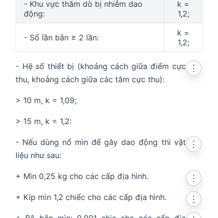
- Khu vực thăm dò bị nhiễm dao
k =
động:
1,2;
k =
- Số lần bắn ≥ 2 lần:
1,2;
- Hệ số thiết bị (khoảng cách giữa điểm cực
⋮
thu, khoảng cách giữa các tâm cực thu):
> 10 m, k = 1,09;
> 15 m, k = 1,2:
- Nếu dùng nổ mìn để gây dao động thì vật
⋮
liệu như sau:
+ Mìn 0,25 kg cho các cấp địa hình.
⋮
+ Kíp mìn 1,2 chiếc cho các cấp địa hình.
⋮
+ Bộ bắn mìn: 0,001 chia cho các cấp địa