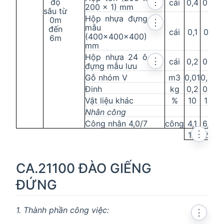
độ
⋮
cái
0,4
0,4
200 x 1) mm
sâu từ
Hộp nhựa đựng
0m
⋮
mẫu
đến
cái
0,1
0,1
(400x400x400)
6m
mm
Hộp nhựa 24 ô
⋮
cái
0,2
0,2
đựng mẫu lưu
Gỗ nhóm V
m3
0,01
0,01
Đinh
kg
0,2
0,2
Vật liệu khác
%
10
10
Nhân công
Công nhân 4,0/7
công
4,1
6,2
⋮
10
20
CA.21100 ĐÀO GIẾNG
ĐỨNG
1. Thành phần công việc:
⋮