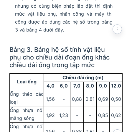
nhưng có cùng biện pháp lắp đặt thì định
mức vật liệu phụ, nhân công và máy thi
công được áp dụng các hệ số trong bảng
⋮
3 và bảng 4 dưới đây.
Bảng 3. Bảng hệ số tính vật liệu
phụ cho chiều dài đoạn ống khác
chiều dài ống trong tập mức
Chiều dài ống (m)
Loại ống
4,0
6,0
7,0
8,0
9,0
12,0
Ống thép các
1,56
-
0,88
0,81
0,69
0,50
loại
Ống nhựa nối
1,92
1,23
-
-
0,85
0,62
măng sông
Ống nhựa nối
1,56
-
0,88
0,81
-
-