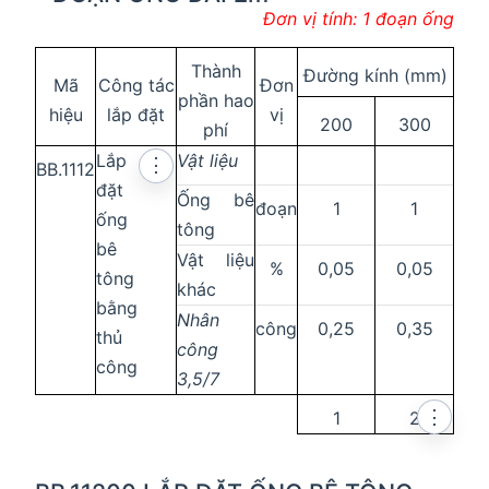
Đơn vị tính: 1 đoạn ống
Thành
Đường kính (mm)
Mã
Công tác
Đơn
phần hao
hiệu
lắp đặt
vị
200
300
phí
Lắp
Vật liệu
⋮
BB.1112
đặt
Ống bê
đoạn
1
1
ống
tông
bê
Vật liệu
%
0,05
0,05
tông
khác
bằng
Nhân
công
0,25
0,35
thủ
công
công
3,5/7
⋮
1
2