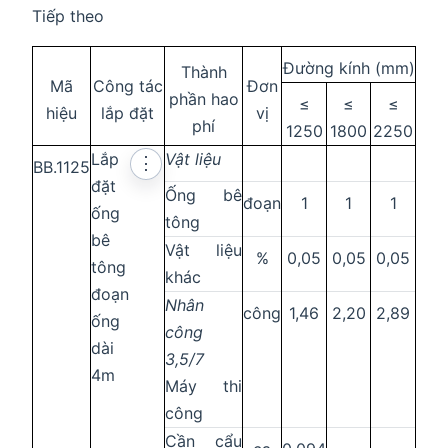
Tiếp theo
Đường kính (mm)
Thành
Mã
Công tác
Đơn
phần hao
≤
≤
≤
hiệu
lắp đặt
vị
phí
1250
1800
2250
Lắp
Vật liệu
⋮
BB.1125
đặt
Ống bê
đoạn
1
1
1
ống
tông
bê
Vật liệu
%
0,05
0,05
0,05
tông
khác
đoạn
Nhân
công
1,46
2,20
2,89
ống
công
dài
3,5/7
4m
Máy thi
công
Cần cẩu