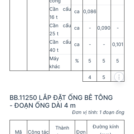
công
Cần cẩu
ca
0,086
16 t
Cần cẩu
ca
-
0,090
-
25 t
Cần cẩu
ca
-
-
0,101
40 t
Máy
%
5
5
5
khác
⋮
4
5
6
BB.11250 LẮP ĐẶT ỐNG BÊ TÔNG
- ĐOẠN ỐNG DÀI 4 m
Đơn vị tính: 1 đoạn ống
Đường kính
Thành
Mã
Công tác
Đơn