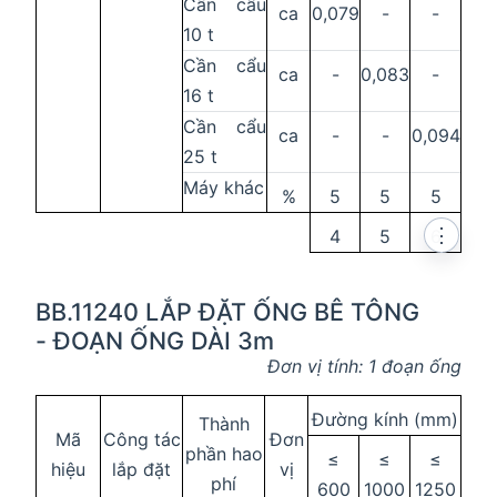
Cần cẩu
ca
0,079
-
-
10 t
Cần cẩu
ca
-
0,083
-
16 t
Cần cẩu
ca
-
-
0,094
25 t
Máy khác
%
5
5
5
⋮
4
5
6
BB.11240 LẮP ĐẶT ỐNG BÊ TÔNG
- ĐOẠN ỐNG DÀI 3m
Đơn vị tính: 1 đoạn ống
Đường kính (mm)
Thành
Mã
Công tác
Đơn
phần hao
≤
≤
≤
hiệu
lắp đặt
vị
phí
600
1000
1250