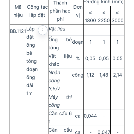
Đường kính (mm)
Thành
Mã
Công tác
Đơn
phần hao
≤
≤
≤
hiệu
lắp đặt
vị
phí
1800
2250
3000
Lắp
Vật liệu
⋮
BB.1121
đặt
Ống bê
đoạn
1
1
1
ống
tông
bê
Vật liệu
%
0,05
0,05
0,05
tông
khác
đoạn
Nhân
công
1,12
1,48
2,14
ống
công
dài
3,5/7
1m
Máy thi
công
Cần cẩu 6
ca
0,044
-
-
t
Cần cẩu
ca
-
0,047
-