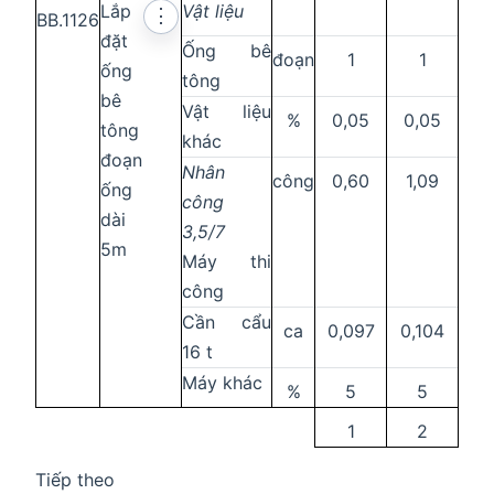
Lắp
Vật liệu
⋮
BB.1126
đặt
Ống bê
đoạn
1
1
ống
tông
bê
Vật liệu
%
0,05
0,05
tông
khác
đoạn
Nhân
công
0,60
1,09
ống
công
dài
3,5/7
5m
Máy thi
công
Cần cẩu
ca
0,097
0,104
16 t
Máy khác
%
5
5
1
2
Tiếp theo