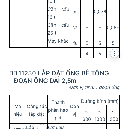
10 t
Cần cẩu
ca
-
0,076
-
16 t
Cần cẩu
ca
-
-
0,086
25 t
Máy khác
%
5
5
5
⋮
4
5
6
BB.11230 LẮP ĐẶT ỐNG BÊ TÔNG
- ĐOẠN ỐNG DÀI 2,5m
Đơn vị tính: 1 đoạn ống
Đường kính (mm)
Thành
Mã
Công tác
Đơn
phần hao
≤
≤
≤
hiệu
lắp đặt
vị
phí
600
1000
1250
Lắp
Vật liệu
⋮