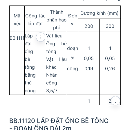
Thành
Đường kính (mm)
Mã
Công tác
Đơn
phần hao
hiệu
lắp đặt
vị
200
300
phí
Lắp
Vật liệu
⋮
BB.1111
đặt
Ống bê
đoạn
1
1
ống
tông
%
0,05
0,05
bê
Vật liệu
tông
khác
công
0,19
0,26
bằng
Nhân
thủ
công
công
3,5/7
⋮
1
2
BB.11120 LẮP ĐẶT ỐNG BÊ TÔNG
- ĐOẠN ỐNG DÀI 2m