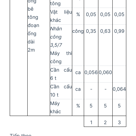
ống
tông
bê
Vật liệu
%
0,05
0,05
0,05
tông
khác
đoạn
Nhân
công
0,35
0,63
0,99
ống
công
dài
3,5/7
2m
Máy thi
công
Cần cẩu
ca
0,056
0,060
6 t
Cần cẩu
ca
-
-
0,064
10 t
Máy
%
5
5
5
khác
1
2
3
Tiếp theo