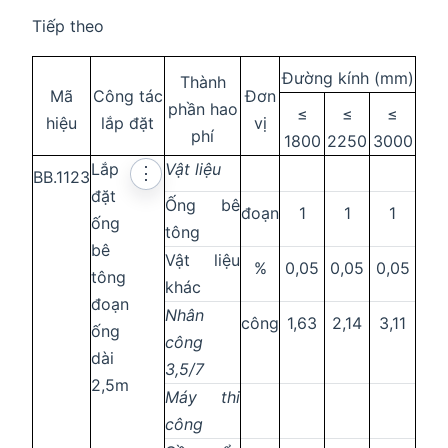
Tiếp theo
Đường kính (mm)
Thành
Mã
Công tác
Đơn
phần hao
≤
≤
≤
hiệu
lắp đặt
vị
phí
1800
2250
3000
Lắp
Vật liệu
⋮
BB.1123
đặt
Ống bê
đoạn
1
1
1
ống
tông
bê
Vật liệu
%
0,05
0,05
0,05
tông
khác
đoạn
Nhân
công
1,63
2,14
3,11
ống
công
dài
3,5/7
2,5m
Máy thi
công