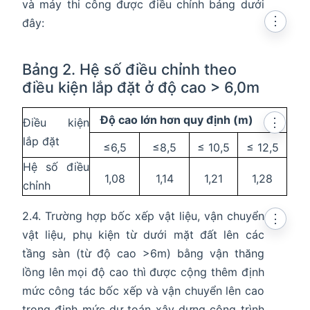
và máy thi công được điều chỉnh bảng dưới
⋮
đây:
Bảng 2. Hệ số điều chỉnh theo
điều kiện lắp đặt ở độ cao > 6,0m
Độ cao lớn hơn quy định (m)
Điều kiện
⋮
lắp đặt
≤6,5
≤8,5
≤ 10,5
≤ 12,5
Hệ số điều
1,08
1,14
1,21
1,28
chỉnh
2.4. Trường hợp bốc xếp vật liệu, vận chuyển
⋮
vật liệu, phụ kiện từ dưới mặt đất lên các
tầng sàn (từ độ cao >6m) bằng vận thăng
lồng lên mọi độ cao thì được cộng thêm định
mức công tác bốc xếp và vận chuyển lên cao
trong định mức dự toán xây dựng công trình