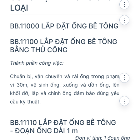
⋮
LOẠI
⋮
BB.11000 LẮP ĐẶT ỐNG BÊ TÔNG
BB.11100 LẮP ĐẶT ỐNG BÊ TÔNG
BẰNG THỦ CÔNG
Thành phần công việc:
Chuẩn bị, vận chuyển và rải ống trong phạm
⋮
vi 30m, vệ sinh ống, xuống và dồn ống, lên
khối đỡ, lắp và chỉnh ống đảm bảo đúng yêu
⋮
cầu kỹ thuật.
BB.11110 LẮP ĐẶT ỐNG BÊ TÔNG
- ĐOẠN ỐNG DÀI 1 m
Đơn vị tính: 1 đoạn ống