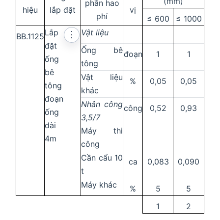
(mm)
phần hao
hiệu
lắp đặt
vị
phí
≤ 600
≤ 1000
Lắp
Vật liệu
⋮
BB.1125
đặt
Ống bê
đoạn
1
1
ống
tông
bê
Vật liệu
%
0,05
0,05
tông
khác
đoạn
Nhân công
công
0,52
0,93
ống
3,5/7
dài
Máy thi
4m
công
Cần cẩu 10
ca
0,083
0,090
t
Máy khác
%
5
5
1
2