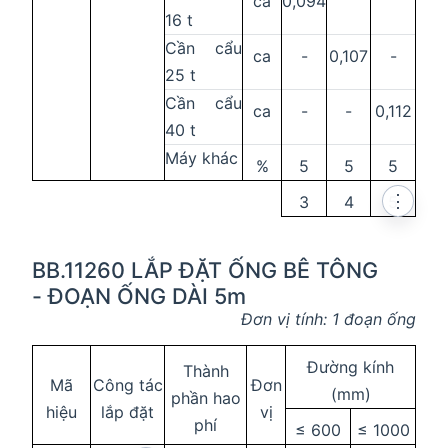
ca
0,094
16 t
Cần cẩu
ca
-
0,107
-
25 t
Cần cẩu
ca
-
-
0,112
40 t
Máy khác
%
5
5
5
⋮
3
4
5
BB.11260 LẮP ĐẶT ỐNG BÊ TÔNG
- ĐOẠN ỐNG DÀI 5m
Đơn vị tính: 1 đoạn ống
Đường kính
Thành
Mã
Công tác
Đơn
(mm)
phần hao
hiệu
lắp đặt
vị
phí
≤ 600
≤ 1000