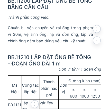
BB.11200 LẮP ĐẶT ỐNG BÊ TÔNG
BẰNG CẦN CẨU
Thành phần công việc:
Chuẩn bị, vận chuyển và rải ống trong phạm
⋮
vi 30m, vệ sinh ống, hạ và dồn ống, lắp và
⋮
chỉnh ống đảm bảo đúng yêu cầu kỹ thuật.
BB.11210 LẮP ĐẶT ỐNG BÊ TÔNG
- ĐOẠN ỐNG DÀI 1 m
Đơn vị tính: 1 đoạn ống
Đường kính (mm)
Thành
Mã
Công tác
Đơn
phần hao
≤
≤
≤
hiệu
lắp đặt
vị
phí
600
1000
1250
Lắp
Vật liệu
⋮
BB.1121