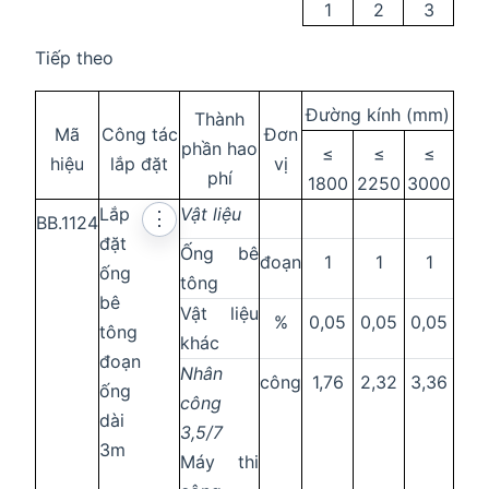
1
2
3
Tiếp theo
Đường kính (mm)
Thành
Mã
Công tác
Đơn
phần hao
≤
≤
≤
hiệu
lắp đặt
vị
phí
1800
2250
3000
Lắp
Vật liệu
⋮
BB.1124
đặt
Ống bê
đoạn
1
1
1
ống
tông
bê
Vật liệu
%
0,05
0,05
0,05
tông
khác
đoạn
Nhân
công
1,76
2,32
3,36
ống
công
dài
3,5/7
3m
Máy thi