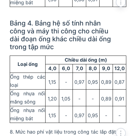
⋮
miệng bát
Bảng 4. Bảng hệ số tính nhân
công và máy thi công cho chiều
dài đoạn ống khác chiều dài ống
trong tập mức
Chiều dài ống (m)
Loại ống
4,0
6,0
7,0
8,0
9,0
12,0
Ống thép các
1,15
-
0,97
0,95
0,89
0,87
loại
Ống nhựa nối
1,20
1,05
-
-
0,89
0,91
măng sông
Ống nhựa nối
1,15
-
0,97
0,95
-
-
miệng bát
Mức hao phí vật liệu trong công tác lắp đặt
⋮