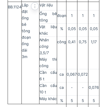
Lắp
Vật liệu
⋮
BB.1124
đặt
Ống bê
đoạn
1
1
1
ống
tông
bê
Vật liệu
%
0,05
0,05
0,05
tông
khác
đoạn
Nhân
công
0,41
0,75
1,17
ống
công
dài
3,5/7
3m
Máy thi
công
Cần cẩu
ca
0,067
0,072
6 t
Cần cẩu
ca
-
-
0,076
10 t
Máy khác
%
5
5
5