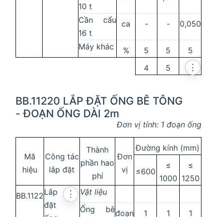
10 t
Cần cẩu
ca
-
-
0,050
16 t
Máy khác
%
5
5
5
⋮
4
5
6
BB.11220 LẮP ĐẶT ỐNG BÊ TÔNG
- ĐOẠN ỐNG DÀI 2m
Đơn vị tính: 1 đoạn ống
Đường kính (mm)
Thành
Mã
Công tác
Đơn
phần hao
≤
≤
hiệu
lắp đặt
vị
≤600
phí
1000
1250
Lắp
Vật liệu
⋮
BB.1122
đặt
Ống bê
đoạn
1
1
1