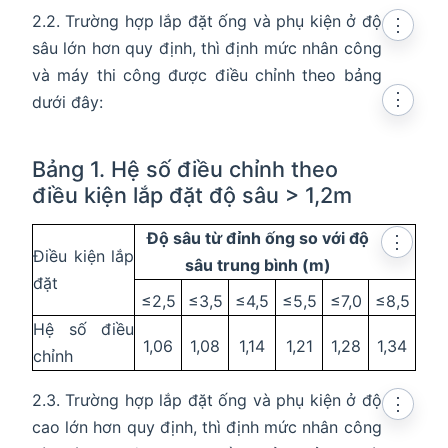
2.2. Trường hợp lắp đặt ống và phụ kiện ở độ
⋮
sâu lớn hơn quy định, thì định mức nhân công
và máy thi công được điều chỉnh theo bảng
⋮
dưới đây:
Bảng 1. Hệ số điều chỉnh theo
điều kiện lắp đặt độ sâu > 1,2m
Độ sâu từ đỉnh ống so với độ
⋮
Điều kiện lắp
sâu trung bình (m)
đặt
≤2,5
≤3,5
≤4,5
≤5,5
≤7,0
≤8,5
Hệ số điều
1,06
1,08
1,14
1,21
1,28
1,34
chỉnh
2.3. Trường hợp lắp đặt ống và phụ kiện ở độ
⋮
cao lớn hơn quy định, thì định mức nhân công