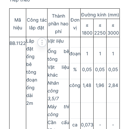
Đường kính (mm)
Thành
Mã
Công tác
Đơn
phần hao
≤
≤
≤
hiệu
lắp đặt
vị
phí
1800
2250
3000
Lắp
Vật liệu
⋮
BB.1122
đặt
Ống bê
đoạn
1
1
1
ống
tông
bê
Vật liệu
%
0,05
0,05
0,05
tông
khác
đoạn
Nhân
công
1,48
1,96
2,84
ống
công
dài
3,5/7
2m
Máy thi
công
Cần cẩu
ca
0,073
-
-