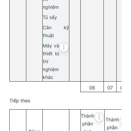
nghiệm
Tủ sấy
Cân kỹ
thuật
Máy và
⋮
thiết bị
thí
nghiệm
khác
06
07
08
Tiếp theo
Thành
⋮
Thành
⋮
phần
phần