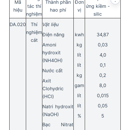
Mã
Thành phần
Đơn
tác thí
ứng kiềm -
hiệu
hao phí
vị
nghiệm
silic
DA.020
Thí
Vật liệu
nghiệm
Điện năng
kwh
34,87
cát
Amoni
kg
0,03
hydroxit
lít
4,0
(NH4OH)
lít
0,1
Nước cất
kg
0,2
Axit
gam
8,0
Clohydric
lít
0,015
(HCl)
lít
0,05
Natri hydroxit
(NaOH)
%
5
Bạc Nitrat