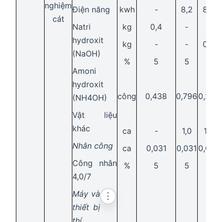
nghiệm
Điện năng
kwh
-
8,2
8,2
cát
Natri
kg
0,4
-
-
hydroxit
kg
-
-
0,3
(NaOH)
%
5
5
5
Amoni
hydroxit
công
0,438
0,796
0,219
(NH4OH)
Vật liệu
khác
ca
-
1,0
1,0
Nhân công
ca
0,031
0,031
0,031
Công nhân
%
5
5
5
4,0/7
Máy và
⋮
thiết bị
thí