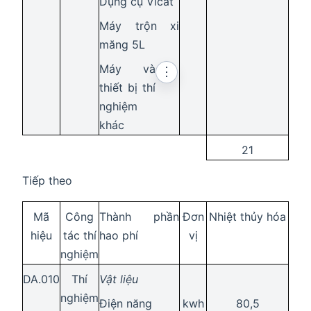
Dụng cụ Vicat
Máy trộn xi
măng 5L
Máy và
⋮
thiết bị thí
nghiệm
khác
21
Tiếp theo
Mã
Công
Thành phần
Đơn
Nhiệt thủy hóa
hiệu
tác thí
hao phí
vị
nghiệm
DA.010
Thí
Vật liệu
nghiệm
Điện năng
kwh
80,5