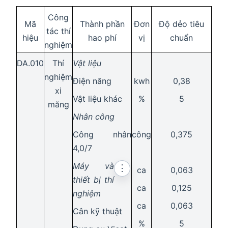
Công
Mã
Thành phần
Đơn
Độ dẻo tiêu
tác thí
hiệu
hao phí
vị
chuẩn
nghiệm
DA.010
Thí
Vật liệu
nghiệm
Điện năng
kwh
0,38
xi
Vật liệu khác
%
5
măng
Nhân công
Công nhân
công
0,375
4,0/7
Máy và
⋮
ca
0,063
thiết bị thí
ca
0,125
nghiệm
ca
0,063
Cân kỹ thuật
%
5