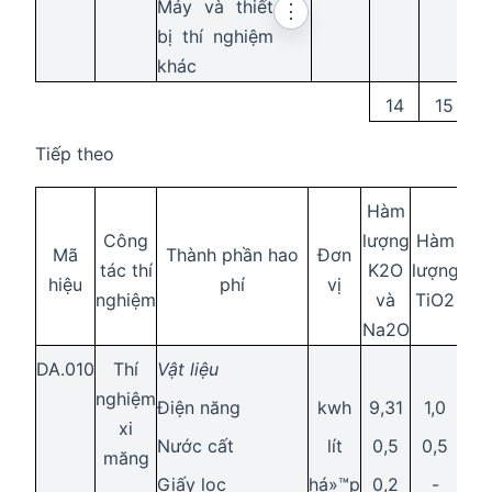
Máy và thiết
⋮
bị thí nghiệm
khác
14
15
Tiếp theo
Hàm
Hà
Công
lượng
Hàm
Mã
Thành phần hao
Đơn
lượ
tác thí
K2O
lượng
hiệu
phí
vị
Ca
nghiệm
và
TiO2
tự 
Na2O
DA.010
Thí
Vật liệu
nghiệm
Điện năng
kwh
9,31
1,0
1,1
xi
Nước cất
lít
0,5
0,5
0,
măng
Giấy lọc
há»™p
0,2
-
-