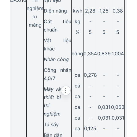
DA.010
Thí
Vật liệu
nghiệm
Điện năng
kwh
2,28
1,25
0,38
9
xi
Cát tiêu
kg
-
-
-
4
măng
chuẩn
%
5
5
5
Vật liệu
khác
công
0,354
0,839
1,004
1
Nhân công
Công nhân
ca
0,278
-
-
1
4,0/7
ca
-
-
-
0
Máy và
⋮
ca
-
-
-
0
thiết bị
thí
ca
-
0,031
0,063
0
nghiệm
ca
-
0,031
0,031
Tủ sấy
ca
0,125
-
-
Bàn dằn