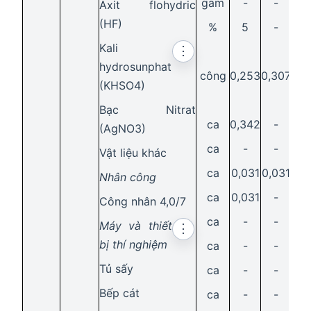
gam
-
-
-
Axit flohydric
(HF)
%
5
-
5
Kali
⋮
hydrosunphat
công
0,253
0,307
0,2
(KHSO4)
Bạc Nitrat
ca
0,342
-
-
(AgNO3)
ca
-
-
-
Vật liệu khác
ca
0,031
0,031
-
Nhân công
ca
0,031
-
0,0
Công nhân 4,0/7
ca
-
-
0,8
Máy và thiết
⋮
bị thí nghiệm
ca
-
-
0,3
Tủ sấy
ca
-
-
-
Bếp cát
ca
-
-
-