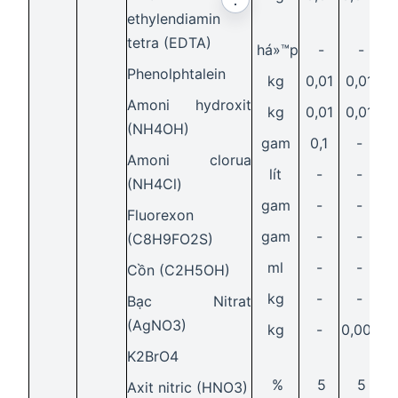
ethylendiamin
tetra (EDTA)
há»™p
-
-
Phenolphtalein
kg
0,01
0,01
Amoni hydroxit
kg
0,01
0,01
(NH4OH)
gam
0,1
-
Amoni clorua
lít
-
-
(NH4Cl)
gam
-
-
Fluorexon
gam
-
-
(C8H9FO2S)
ml
-
-
Cồn (C2H5OH)
kg
-
-
0
Bạc Nitrat
(AgNO3)
kg
-
0,001
K2BrO4
%
5
5
Axit nitric (HNO3)