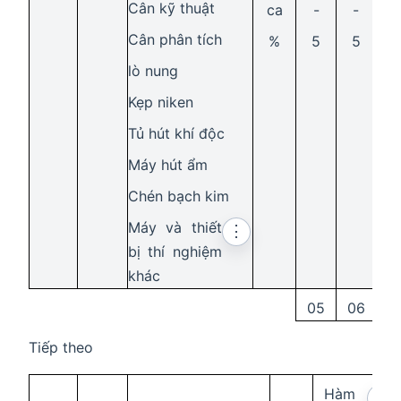
Cân kỹ thuật
ca
-
-
1,3
Cân phân tích
%
5
5
5
lò nung
Kẹp niken
Tủ hút khí độc
Máy hút ẩm
Chén bạch kim
Máy và thiết
⋮
bị thí nghiệm
khác
05
06
0
Tiếp theo
Hàm
⋮