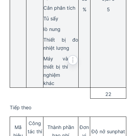
Cân phân tích
%
5
Tủ sấy
lò nung
Thiết bị đo
nhiệt lượng
Máy và
⋮
thiết bị thí
nghiệm
khác
22
Tiếp theo
Công
Mã
Thành phần
Đơn
tác thí
Độ nở sunphat
hiệu
hao phí
vị