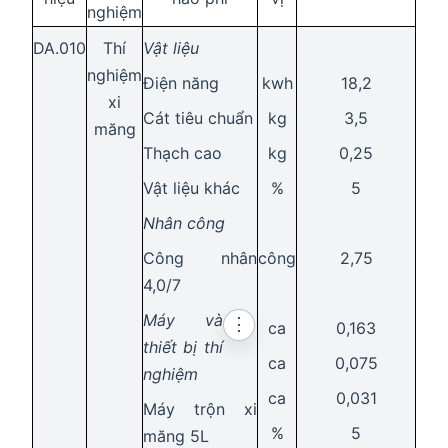
nghiệm
DA.010
Thí
Vật liệu
nghiệm
Điện năng
kwh
18,2
xi
Cát tiêu chuẩn
kg
3,5
măng
Thạch cao
kg
0,25
Vật liệu khác
%
5
Nhân công
Công nhân
công
2,75
4,0/7
Máy và
⋮
ca
0,163
thiết bị thí
ca
0,075
nghiệm
ca
0,031
Máy trộn xi
%
5
măng 5L