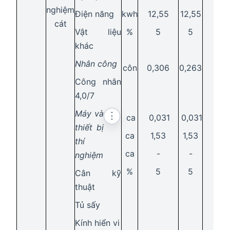
nghiệm
Điện năng
kwh
12,55
12,55
20,1
cát
Vật liệu
%
5
5
5
khác
Nhân công
côn
0,306
0,263
0,7
Công nhân
4,0/7
Máy và
⋮
ca
0,031
0,031
0,0
thiết bị
ca
1,53
1,53
2,4
thí
ca
-
-
-
nghiệm
%
5
5
5
Cân kỹ
thuật
Tủ sấy
Kính hiển vi