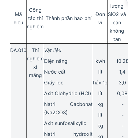
lượng
Công
Mã
Đơn
SiO2 và
tác thí
Thành phần hao phí
hiệu
vị
cặn
nghiệm
không
tan
DA.010
Thí
Vật liệu
nghiệm
Điện năng
kwh
10,28
xi
Nước cất
lít
1,4
măng
Giấy lọc
há»™p
3,0
Axit Clohydric (HCl)
lít
0,08
Natri Cacbonat
kg
-
(Na2CO3)
lít
-
Axit sunfosalixylic
kg
-
Natri hydroxit
kg
-