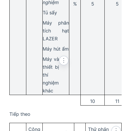
nghiệm
%
5
5
Tủ sấy
Máy phân
tích hạt
LAZER
Máy hút ẩm
Máy và
⋮
thiết bị
thí
nghiệm
khác
10
11
Tiếp theo
Công
Thử phản
⋮