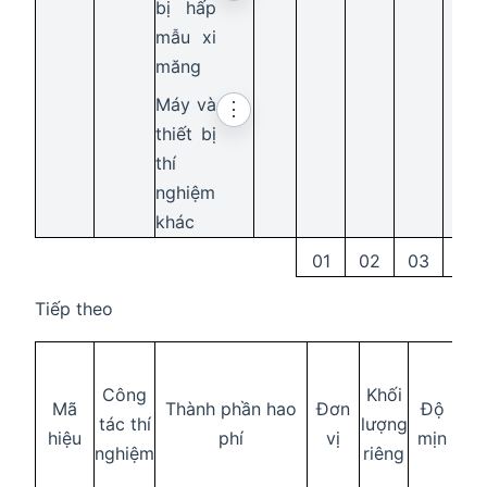
bị hấp
mẫu xi
măng
Máy và
⋮
thiết bị
thí
nghiệm
khác
01
02
03
Tiếp theo
Hà
Công
Khối
lượ
Mã
Thành phần hao
Đơn
Độ
tác thí
lượng
mấ
hiệu
phí
vị
mịn
nghiệm
riêng
kh
nu