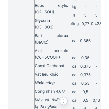
Rượu etylic
kg
-
-
0,
(C2H5OH)
%
5
5
5
Glyxerin
công
0,77
0,428
0,4
(C3H8O3)
Bari clorua
ca
0,366
-
0,
(BaCl2)
Axit benzoic
(C6H5COOH)
ca
0,05
-
-
Canxi Cacbonat
ca
0,375
-
-
Vật liệu khác
ca
0,375
-
-
Nhân công
ca
0,53
-
-
Công nhân 4,0/7
ca
0,5
-
-
Máy và thiết
ca
0,5
0,13
-
⋮
bị thí nghiệm
%
5
5
5