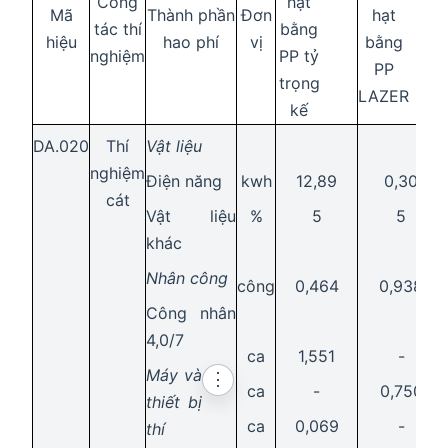
Công
hạt
Mã
Thành phần
Đơn
hạt
tác thí
bằng
hiệu
hao phí
vị
bằng
nghiệm
PP tỷ
PP
trọng
LAZER
kế
DA.020
Thí
Vật liệu
nghiệm
Điện năng
kwh
12,89
0,30
cát
Vật liệu
%
5
5
khác
Nhân công
công
0,464
0,938
Công nhân
4,0/7
ca
1,551
-
Máy và
⋮
ca
-
0,750
thiết bị
ca
0,069
-
thí