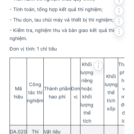
⋮
- Tính toán, tổng hợp kết quả thí nghiệm;
⋮
- Thu dọn, lau chùi máy và thiết bị thí nghiệm;
⋮
- Kiểm tra, nghiệm thu và bàn giao kết quả thí
⋮
nghiệm.
Đơn vị tính: 1 chỉ tiêu
Khối
Thành
⋮
lượng
phần
Khối
riêng
hạt
Công
lượng
Mã
Thành phần
Đơn
hoặc
và
tác thí
thể
hiệu
hao phí
vị
khối
mô
nghiệm
tích
lượng
đun
xốp
thể
độ
tích
lớn
DA.020
Thí
Vật liệu