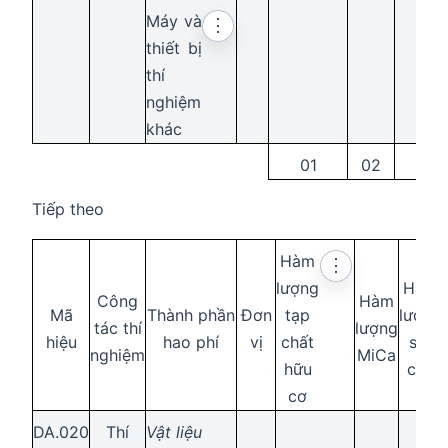
Máy và
⋮
thiết bị
thí
nghiệm
khác
01
02
03
Tiếp theo
Hàm
⋮
lượng
Hàm
Công
Hàm
Mã
Thành phần
Đơn
tạp
lượng
tác thí
lượng
hiệu
hao phí
vị
chất
sét
nghiệm
MiCa
hữu
cục
cơ
DA.020
Thí
Vật liệu