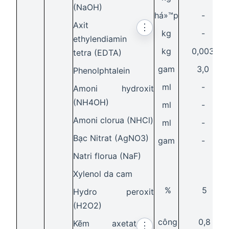
(NaOH)
há»™p
-
Axit
⋮
kg
-
ethylendiamin
kg
0,003
tetra (EDTA)
gam
3,0
Phenolphtalein
ml
-
Amoni hydroxit
(NH4OH)
ml
-
Amoni clorua (NHCl)
ml
-
Bạc Nitrat (AgNO3)
gam
-
Natri florua (NaF)
Xylenol da cam
%
5
Hydro peroxit
(H2O2)
công
0,8
Kẽm axetat
⋮