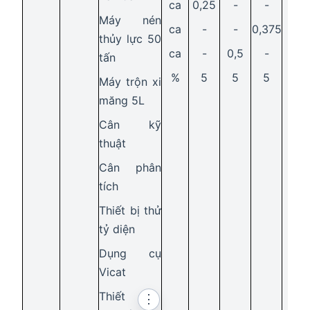
ca
0,25
-
-
Máy nén
ca
-
-
0,375
thủy lực 50
ca
-
0,5
-
tấn
%
5
5
5
Máy trộn xi
măng 5L
Cân kỹ
thuật
Cân phân
tích
Thiết bị thử
tỷ diện
Dụng cụ
Vicat
Thiết
⋮