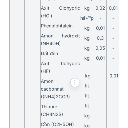
Axit Clohydric
kg
0,02
0,01
-
(HCl)
há»™p
-
-
0,
Phenolphtalein
kg
0,01
-
-
Amoni hydroxit
kg
0,3
-
-
(NH4OH)
kg
0,05
-
-
Đất đèn
kg
0,01
-
-
Axit flohydric
(HF)
kg
-
0,01
-
Amoni
⋮
lít
-
-
0,
cacbonnat
lít
-
-
6,
((NH4)2CO3)
lít
-
-
0,
Thioure
(CH4N2S)
kg
-
-
0,0
Cồn (C2H5OH)
kg
-
-
0,2