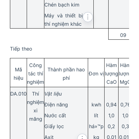
Chén bạch kim
Máy và thiết bị
⋮
thí nghiệm khác
09
Tiếp theo
Công
Hàm
Hàm
H
Mã
Thành phần hao
tác thí
Đơn vị
lượng
lượng
lư
hiệu
phí
nghiệm
CaO
MgO
S
DA.010
Thí
Vật liệu
nghiệm
Điện năng
kwh
0,94
0,76
7
xi
Nước cất
lít
1,0
1,0
1
măng
Giấy lọc
há»™p
0,2
0,3
0
Axit
kg
0,01
0,015
⋮