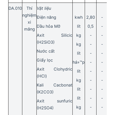
DA.010
Thí
Vật liệu
nghiệm
Điện năng
kwh
2,80
-
9,
xi
Dầu hỏa Mỡ
lít
0,5
-
-
măng
Axit Silicic
kg
-
-
0,
(H2SiO3)
kg
-
-
0,
Nước cất
lít
-
-
-
Giấy lọc
há»™p
-
-
-
Axit Clohydric
lít
-
-
-
(HCl)
kg
-
-
-
Kali Cacbonat
lít
-
-
-
(K2CO3)
lít
-
-
-
Axit sunfuric
kg
-
-
-
(H2SO4)