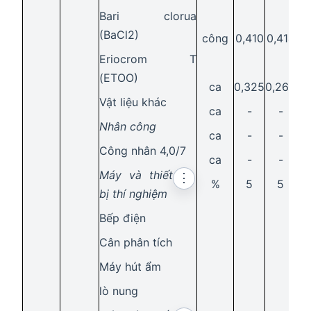
Bari clorua
(BaCl2)
công
0,410
0,414
0,
Eriocrom T
(ETOO)
ca
0,325
0,263
0,
Vật liệu khác
ca
-
-
0
Nhân công
ca
-
-
0,
Công nhân 4,0/7
ca
-
-
0
Máy và thiết
⋮
%
5
5
bị thí nghiệm
Bếp điện
Cân phân tích
Máy hút ẩm
lò nung