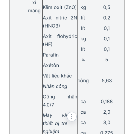
xi
Kẽm oxit (ZnO)
kg
0,5
măng
Axit nitric 2N
lít
0,2
(HNO3)
lít
0,1
Axit flohydric
kg
0,1
(HF)
lít
0,1
Parafin
%
5
Axêtôn
Vật liệu khác
công
5,63
Nhân công
Công nhân
ca
0,188
4,0/7
ca
2,0
Máy và
⋮
ca
3,0
thiết bị thí
nghiệm
ca
0,275