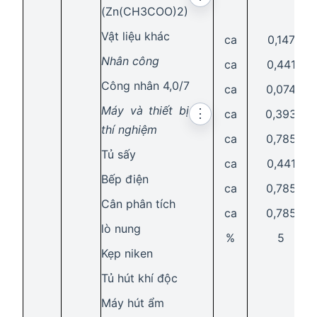
(Zn(CH3COO)2)
Vật liệu khác
ca
0,147
Nhân công
ca
0,441
Công nhân 4,0/7
ca
0,074
Máy và thiết bị
⋮
ca
0,393
thí nghiệm
ca
0,785
Tủ sấy
ca
0,441
Bếp điện
ca
0,785
Cân phân tích
ca
0,785
lò nung
%
5
Kẹp niken
Tủ hút khí độc
Máy hút ẩm