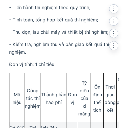
- Tiến hành thí nghiệm theo quy trình;
⋮
- Tính toán, tổng hợp kết quả thí nghiệm;
⋮
- Thu dọn, lau chùi máy và thiết bị thí nghiệm;
⋮
- Kiểm tra, nghiệm thu và bàn giao kết quả thí
⋮
nghiệm.
Đơn vị tính: 1 chỉ tiêu
Cườ
Tỷ
Ổn
Thời
độ
Công
diện
Mã
Thành phần
Đơn
định
gian
the
tác thí
của
hiệu
hao phí
vị
thể
đông
phươ
nghiệm
xi
tích
kết
phá
măng
chu