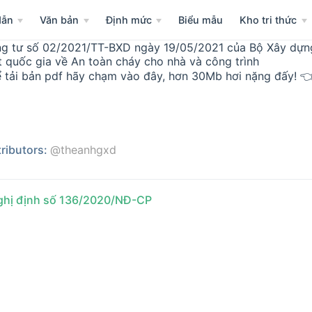
dẫn
Văn bản
Định mức
Biểu mẫu
Kho tri thức
g tư số 02/2021/TT-BXD ngày 19/05/2021 của Bộ Xây dự
t quốc gia về An toàn cháy cho nhà và công trình
 tải bản pdf hãy chạm vào đây, hơn 30Mb hơi nặng đấy! 
ributors:
@theanhgxd
hị định số 136/2020/NĐ-CP