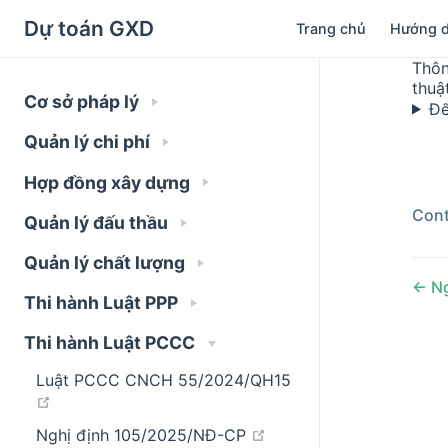
Dự toán GXD
Trang chủ
Hướng 
Thôn
thuậ
Cơ sở pháp lý
Để
Quản lý chi phí
Hợp đồng xây dựng
Cont
Quản lý đấu thầu
Quản lý chất lượng
Ng
Thi hành Luật PPP
Thi hành Luật PCCC
Luật PCCC CNCH 55/2024/QH15
open in new window
open in new window
Nghị định 105/2025/NĐ-CP