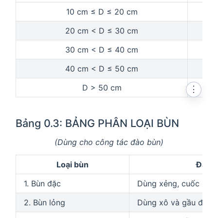
10 cm ≤ D ≤ 20 cm
20 cm < D ≤ 30 cm
30 cm < D ≤ 40 cm
40 cm < D ≤ 50 cm
D > 50 cm
⋮
Bảng 0.3: BẢNG PHÂN LOẠI BÙN
(Dùng cho công tác đào bùn)
Loại bùn
Đặc đ
1. Bùn đặc
Dùng xẻng, cuốc bàn 
2. Bùn lỏng
Dùng xô và gầu để m