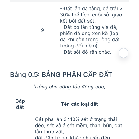
- Đất lẫn đá tảng, đá trái >
30% thể tích, cuội sỏi giao
kết bởi đất sét.
- Đất có lẫn từng vỉa đá,
9
phiến đá ong xen kẽ (loại
đá khi còn trong lòng đất
tương đối mềm).
- Đất sỏi đỏ rắn chắc.
⋮
Bảng 0.5: BẢNG PHÂN CẤP ĐẤT
(Dùng cho công tác đóng cọc)
Cấp
Tên các loại đất
đất
Cát pha lẫn 3÷10% sét ở trạng thái
dẻo, sét và á sét mềm, than, bùn, đất
I
lẫn thực vật,
đất đắp từ nơi khác chuyển đến.