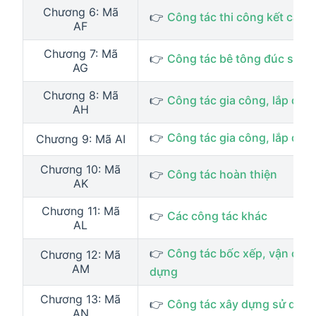
Chương 6: Mã
👉
Công tác thi công kết cấu 
AF
Chương 7: Mã
👉
Công tác bê tông đúc sẵn
AG
Chương 8: Mã
👉
Công tác gia công, lắp dựn
AH
👉
Công tác gia công, lắp dựng
Chương 9: Mã AI
Chương 10: Mã
👉
Công tác hoàn thiện
AK
Chương 11: Mã
👉
Các công tác khác
AL
👉
Công tác bốc xếp, vận chuyể
Chương 12: Mã
AM
dựng
Chương 13: Mã
👉
Công tác xây dựng sử dụng t
AN