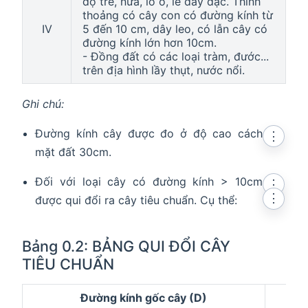
độ tre, nứa, lồ ô, le dầy đặc. Thỉnh
thoảng có cây con có đường kính từ
IV
5 đến 10 cm, dây leo, có lẫn cây có
đường kính lớn hơn 10cm.
- Đồng đất có các loại tràm, đước...
trên địa hình lầy thụt, nước nổi.
Ghi chú:
Đường kính cây được đo ở độ cao cách
⋮
mặt đất 30cm.
Đối với loại cây có đường kính > 10cm
⋮
⋮
được qui đổi ra cây tiêu chuẩn. Cụ thể:
Bảng 0.2: BẢNG QUI ĐỔI CÂY
TIÊU CHUẨN
Đường kính gốc cây (D)