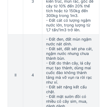
3
kiến trúc, mùn rác, gốc dễ
cây từ 10% đến 20% thể
tích hoặc từ 150kg đến
300kg trong 1m3.
- Đất cát có lượng ngậm
nước lớn, trọng lượng từ
1,7 tấn/1m3 trở lên.
- Đất đen, đất mùn ngậm
nước nát dính.
- Đất sét, đất sét pha cát,
ngậm nước nhưng chưa
thành bùn.
- Đất do thân cây, lá cây
mục tạo thành, dùng mai
cuốc đào không thành
II
4
tảng mà vỡ vụn ra rời rạc
như xỉ.
- Đất sét nặng kết cấu
chặt.
- Đất mặt sườn đồi có
nhiều cỏ cây sim, mua,
dành dành.