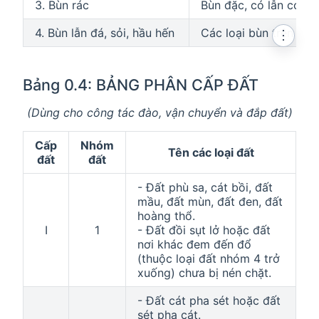
3. Bùn rác
Bùn đặc, có lẫn cỏ rác
4. Bùn lẫn đá, sỏi, hầu hến
Các loại bùn trên có l
⋮
Bảng 0.4: BẢNG PHÂN CẤP ĐẤT
(Dùng cho công tác đào, vận chuyển và đắp đất)
Cấp
Nhóm
Tên các loại đất
đất
đất
- Đất phù sa, cát bồi, đất
mầu, đất mùn, đất đen, đất
hoàng thổ.
I
1
- Đất đồi sụt lở hoặc đất
nơi khác đem đến đổ
(thuộc loại đất nhóm 4 trở
xuống) chưa bị nén chặt.
- Đất cát pha sét hoặc đất
sét pha cát.