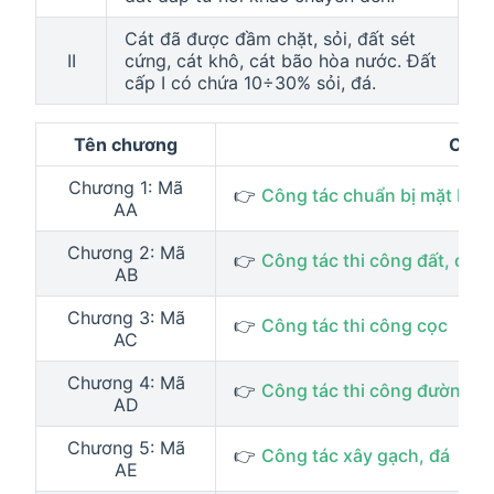
Cát đã được đầm chặt, sỏi, đất sét
II
cứng, cát khô, cát bão hòa nước. Đất
cấp I có chứa 10÷30% sỏi, đá.
Tên chương
Chạm
Chương 1: Mã
👉
Công tác chuẩn bị mặt bằn
AA
Chương 2: Mã
👉
Công tác thi công đất, đá, 
AB
Chương 3: Mã
👉
Công tác thi công cọc
AC
Chương 4: Mã
👉
Công tác thi công đường
AD
Chương 5: Mã
👉
Công tác xây gạch, đá
AE