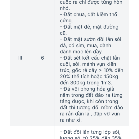
cuốc ra chỉ được từng hòn
nhỏ.
- Đất chua, đất kiềm thổ
cứng.
- Đất mặt đê, mặt đường
cũ.
- Đất mặt sườn đồi lẫn sỏi
đá, có sim, mua, dành
dành mọc lên dầy.
III
6
- Đất sét kết cấu chặt lẫn
cuội, sỏi, mảnh vụn kiến
trúc, gốc rễ cây > 10% đến
20% thể tích hoặc 150kg
đến 300kg trong 1m3.
- Đá vôi phong hóa già
nằm trong đất đào ra từng
tảng được, khi còn trong
đất thì tương đối mềm đào
ra rắn dần lại, đập vỡ vụn
ra như xỉ.
- Đất đồi lẫn từng lớp sỏi,
lượng sỏi từ 25% đến 35%