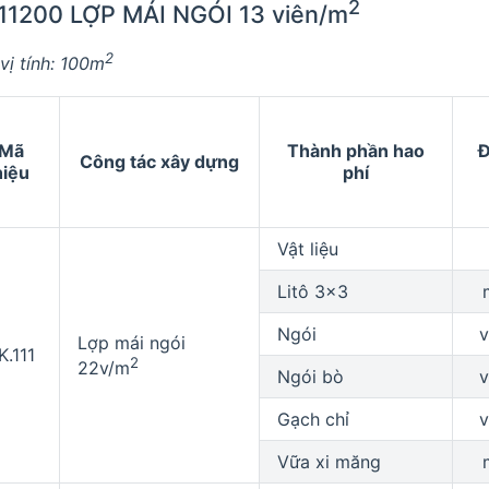
2
11200 LỢP MÁI NGÓI 13 viên/m
2
vị tính: 100m
Mã
Thành phần hao
Công tác xây dựng
hiệu
phí
Vật liệu
Litô 3x3
Ngói
v
Lợp mái ngói
K.111
2
22v/m
Ngói bò
v
Gạch chỉ
v
Vữa xi măng