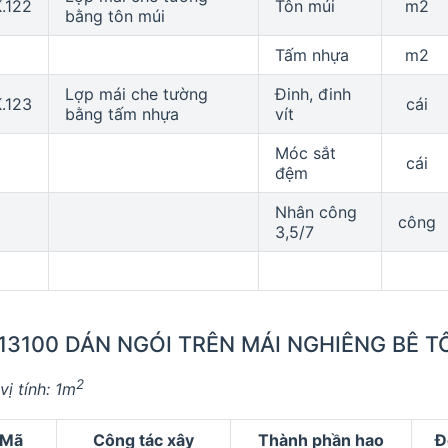
.122
Tôn múi
m2
bằng tôn múi
Tấm nhựa
m2
Lợp mái che tường
Đinh, đinh
.123
cái
bằng tấm nhựa
vít
Móc sắt
cái
đệm
Nhân công
công
3,5/7
.13100 DÁN NGÓI TRÊN MÁI NGHIÊNG BÊ 
2
vị tính: 1m
Mã
Công tác xây
Thành phần hao
Đ