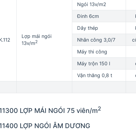
Ngói 13v/m2
Đinh 6cm
Dây thép
Lợp mái ngói
K.112
Nhân công 3,0/7
c
2
13v/m
Máy thi công
Máy trộn 150 l
Vận thăng 0,8 t
2
11300 LỢP MÁI NGÓI 75 viên/m
.11400 LỢP NGÓI ÂM DƯƠNG