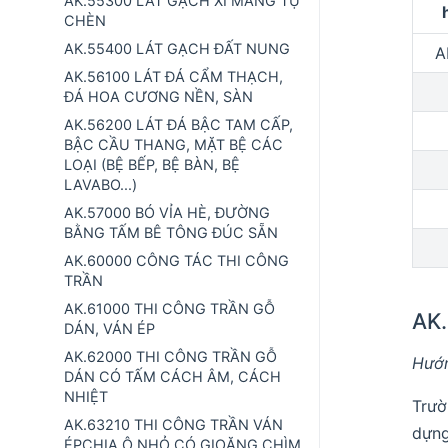
AK.55300 LÁT GẠCH XI MĂNG TỰ
CHÈN
AK.55400 LÁT GẠCH ĐẤT NUNG
A
AK.56100 LÁT ĐÁ CẨM THẠCH,
ĐÁ HOA CƯƠNG NỀN, SÀN
AK.56200 LÁT ĐÁ BẬC TAM CẤP,
BẬC CẦU THANG, MẶT BỆ CÁC
LOẠI (BỆ BẾP, BỆ BÀN, BỆ
LAVABO...)
AK.57000 BÓ VỈA HÈ, ĐƯỜNG
BẰNG TẤM BÊ TÔNG ĐÚC SẴN
AK.60000 CÔNG TÁC THI CÔNG
TRẦN
AK.61000 THI CÔNG TRẦN GỖ
AK
DÁN, VÁN ÉP
AK.62000 THI CÔNG TRẦN GỖ
Hướn
DÁN CÓ TẤM CÁCH ÂM, CÁCH
NHIỆT
Trườ
AK.63210 THI CÔNG TRẦN VÁN
dựng
ÉPCHIA Ô NHỎ CÓ GIOĂNG CHÌM