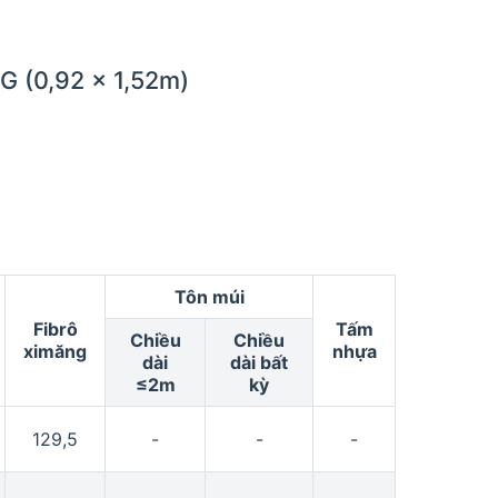
 (0,92 x 1,52m)
Tôn múi
Fibrô
Tấm
Chiều
Chiều
ximăng
nhựa
dài
dài bất
≤2m
kỳ
129,5
-
-
-