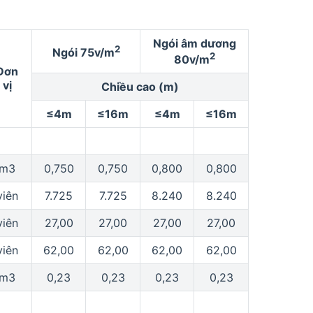
Ngói âm dương
2
Ngói 75v/m
2
80v/m
Đơn
vị
Chiều cao (m)
≤4m
≤16m
≤4m
≤16m
m3
0,750
0,750
0,800
0,800
viên
7.725
7.725
8.240
8.240
viên
27,00
27,00
27,00
27,00
viên
62,00
62,00
62,00
62,00
m3
0,23
0,23
0,23
0,23