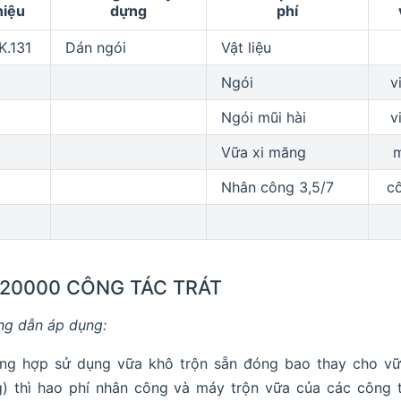
hiệu
dựng
phí
K.131
Dán ngói
Vật liệu
Ngói
v
Ngói mũi hài
v
Vữa xi măng
Nhân công 3,5/7
c
.20000 CÔNG TÁC TRÁT
g dẫn áp dụng:
ng hợp sử dụng vữa khô trộn sẵn đóng bao thay cho vữa
) thì hao phí nhân công và máy trộn vữa của các công 