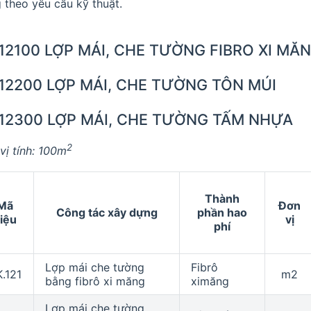
 theo yêu cầu kỹ thuật.
12100 LỢP MÁI, CHE TƯỜNG FIBRO XI MĂNG
.12200 LỢP MÁI, CHE TƯỜNG TÔN MÚI
.12300 LỢP MÁI, CHE TƯỜNG TẤM NHỰA
2
vị tính: 100m
Thành
Mã
Đơn
Công tác xây dựng
phần hao
iệu
vị
phí
Lợp mái che tường
Fibrô
.121
m2
bằng fibrô xi măng
ximăng
Lợp mái che tường