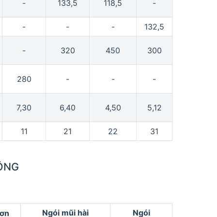
-
133,5
118,5
-
-
-
-
132,5
-
320
450
300
280
-
-
-
7,30
6,40
4,50
5,12
11
21
22
31
TÔNG
Ngói mũi hài
Ngói
ơn