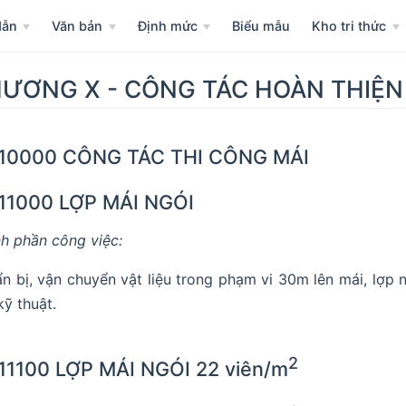
dẫn
Văn bản
Định mức
Biểu mẫu
Kho tri thức
ƯƠNG X - CÔNG TÁC HOÀN THIỆN
.10000 CÔNG TÁC THI CÔNG MÁI
11000 LỢP MÁI NGÓI
h phần công việc:
n bị, vận chuyển vật liệu trong phạm vi 30m lên mái, lợp 
kỹ thuật.
2
11100 LỢP MÁI NGÓI 22 viên/m