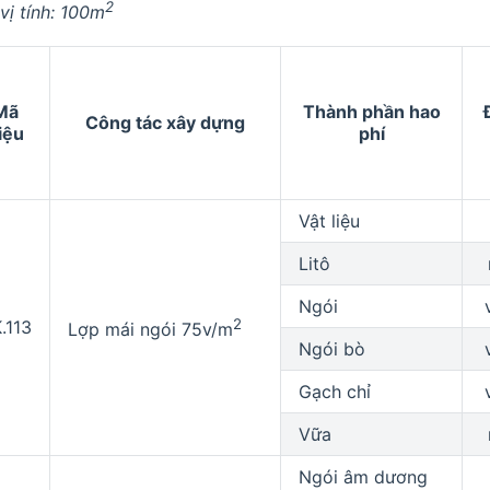
2
vị tính: 100m
Mã
Thành phần hao
Công tác xây dựng
iệu
phí
Vật liệu
Litô
Ngói
2
.113
Lợp mái ngói 75v/m
Ngói bò
Gạch chỉ
Vữa
Ngói âm dương