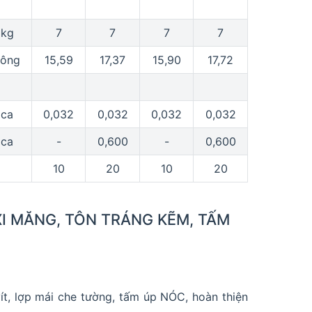
kg
7
7
7
7
công
15,59
17,37
15,90
17,72
ca
0,032
0,032
0,032
0,032
ca
-
0,600
-
0,600
10
20
10
20
XI MĂNG, TÔN TRÁNG KẼM, TẤM
ít, lợp mái che tường, tấm úp NÓC, hoàn thiện