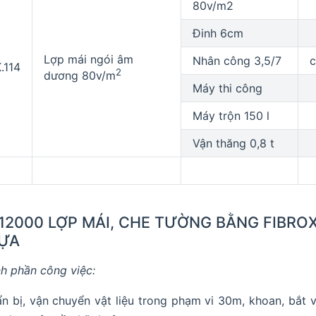
80v/m2
Đinh 6cm
Lợp mái ngói âm
Nhân công 3,5/7
.114
2
dương 80v/m
Máy thi công
Máy trộn 150 l
Vận thăng 0,8 t
.12000 LỢP MÁI, CHE TƯỜNG BẰNG FIBRO
ỰA
h phần công việc:
n bị, vận chuyển vật liệu trong phạm vi 30m, khoan, bắt v