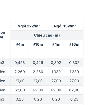
2
2
Ngói 22v/m
Ngói 13v/m
Đơn
Chiều cao (m)
vị
≤4m
≤16m
≤4m
≤16m
m3
0,426
0,426
0,302
0,302
iên
2.260
2.260
1.339
1.339
iên
27,00
27,00
27,00
27,00
iên
62,00
62,00
62,00
62,00
m3
0,23
0,23
0,23
0,23