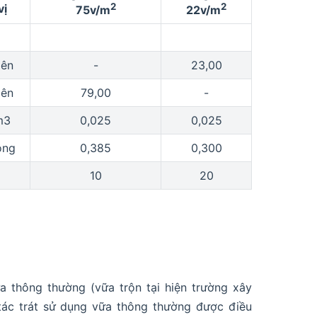
2
2
vị
75v/m
22v/m
iên
-
23,00
iên
79,00
-
m3
0,025
0,025
ông
0,385
0,300
10
20
 thông thường (vữa trộn tại hiện trường xây
tác trát sử dụng vữa thông thường được điều