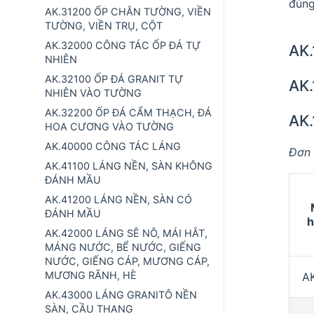
đúng
AK.31200 ỐP CHÂN TƯỜNG, VIỀN
TƯỜNG, VIỀN TRỤ, CỘT
AK.32000 CÔNG TÁC ỐP ĐÁ TỰ
AK.
NHIÊN
AK.32100 ỐP ĐÁ GRANIT TỰ
AK
NHIÊN VÀO TƯỜNG
AK.32200 ỐP ĐÁ CẨM THẠCH, ĐÁ
AK
HOA CƯƠNG VÀO TƯỜNG
AK.40000 CÔNG TÁC LÁNG
Đơn 
AK.41100 LÁNG NỀN, SÀN KHÔNG
ĐÁNH MẦU
AK.41200 LÁNG NỀN, SÀN CÓ
ĐÁNH MẦU
h
AK.42000 LÁNG SÊ NÔ, MÁI HẮT,
MÁNG NƯỚC, BỂ NƯỚC, GIẾNG
NƯỚC, GIẾNG CÁP, MƯƠNG CÁP,
MƯƠNG RÃNH, HÈ
AK
AK.43000 LÁNG GRANITÔ NỀN
SÀN, CẦU THANG