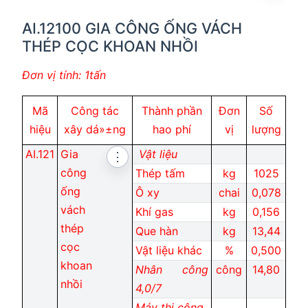
AI.12100 GIA CÔNG ỐNG VÁCH
THÉP CỌC KHOAN NHỒI
Đơn vị tính: 1tấn
Mã
Công tác
Thành phần
Đơn
Số
hiệu
xây dá»±ng
hao phí
vị
lượng
AI.121
Gia
Vật liệu
⋮
công
Thép tấm
kg
1025
ống
Ô xy
chai
0,078
vách
Khí gas
kg
0,156
thép
Que hàn
kg
13,44
cọc
Vật liệu khác
%
0,500
khoan
Nhân công
công
14,80
nhồi
4,0/7
Máy thi công