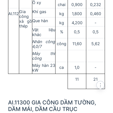
Ô xy
chai
0,900
0,232
Gia
Khí gas
AI.112
kg
1,800
0,460
công
Que hàn
xà gồ
kg
4,200
-
thép
Vật liệu
%
0,5
0,5
khác
Nhân công
công
11,60
5,62
4,0/7
Máy thi
công
Máy hàn 23
ca
1,0
-
kW
11
21
⋮
AI.11300 GIA CÔNG DẦM TƯỜNG,
DẦM MÁI, DẦM CẦU TRỤC