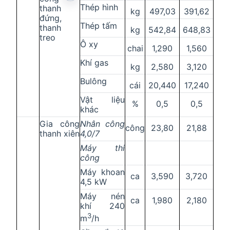
Thép hình
thanh
kg
497,03
391,62
đứng,
Thép tấm
thanh
kg
542,84
648,83
treo
Ô xy
chai
1,290
1,560
Khí gas
kg
2,580
3,120
Bulông
cái
20,440
17,240
Vật liệu
%
0,5
0,5
khác
Gia công
Nhân công
công
23,80
21,88
thanh xiên
4,0/7
Máy thi
công
Máy khoan
ca
3,590
3,720
4,5 kW
Máy nén
ca
1,980
2,180
khí 240
3
m
/h