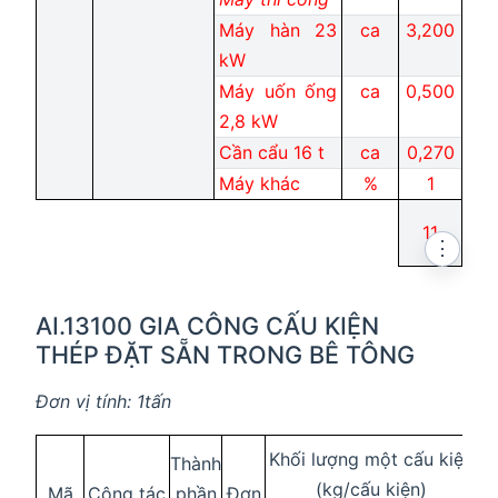
Máy hàn 23
ca
3,200
kW
Máy uốn ống
ca
0,500
2,8 kW
Cần cẩu 16 t
ca
0,270
Máy khác
%
1
11
⋮
AI.13100 GIA CÔNG CẤU KIỆN
THÉP ĐẶT SẴN TRONG BÊ TÔNG
Đơn vị tính: 1tấn
Khối lượng một cấu kiện
Thành
(kg/cấu kiện)
Mã
Công tác
phần
Đơn