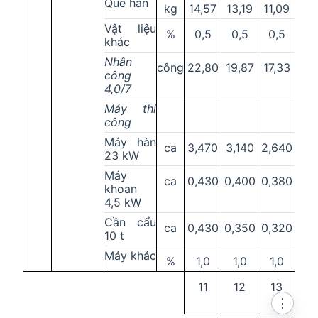
Que hàn
kg
14,57
13,19
11,09
Vật liệu
%
0,5
0,5
0,5
khác
Nhân
công
22,80
19,87
17,33
công
4,0/7
Máy thi
công
Máy hàn
ca
3,470
3,140
2,640
23 kW
Máy
ca
0,430
0,400
0,380
khoan
4,5 kW
Cần cẩu
ca
0,430
0,350
0,320
10 t
Máy khác
%
1,0
1,0
1,0
11
12
13
⋮