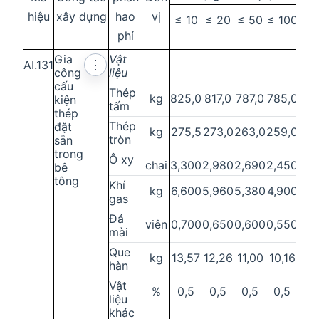
hiệu
xây dựng
hao
vị
≤ 10
≤ 20
≤ 50
≤ 100
≤
phí
20
Gia
Vật
AI.131
⋮
công
liệu
cấu
Thép
kg
825,0
817,0
787,0
785,0
695
kiện
tấm
thép
Thép
đặt
kg
275,5
273,0
263,0
259,0
347
tròn
sẵn
trong
Ô xy
chai
3,300
2,980
2,690
2,450
2,1
bê
tông
Khí
kg
6,600
5,960
5,380
4,900
4,
gas
Đá
viên
0,700
0,650
0,600
0,550
0,5
mài
Que
kg
13,57
12,26
11,00
10,16
9,4
hàn
Vật
%
0,5
0,5
0,5
0,5
0,
liệu
khác