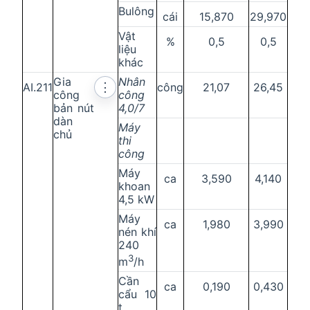
Bulông
cái
15,870
29,970
Vật
%
0,5
0,5
liệu
khác
Gia
Nhân
AI.211
công
21,07
26,45
⋮
công
công
bản nút
4,0/7
dàn
Máy
chủ
thi
công
Máy
ca
3,590
4,140
khoan
4,5 kW
Máy
ca
1,980
3,990
nén khí
240
3
m
/h
Cần
ca
0,190
0,430
cẩu 10
t