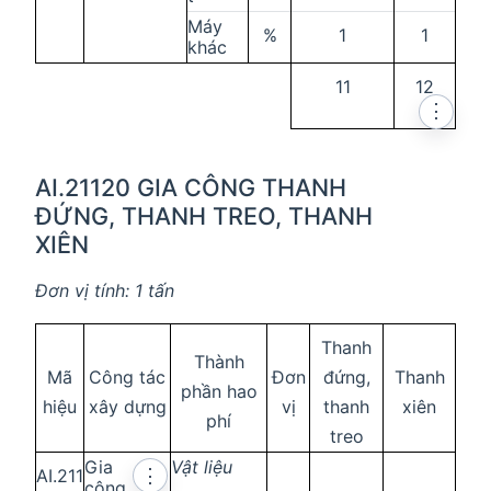
Máy
%
1
1
khác
11
12
⋮
AI.21120 GIA CÔNG THANH
ĐỨNG, THANH TREO, THANH
XIÊN
Đơn vị tính: 1 tấn
Thanh
Thành
Mã
Công tác
Đơn
đứng,
Thanh
phần hao
hiệu
xây dựng
vị
thanh
xiên
phí
treo
Gia
Vật liệu
AI.211
⋮
công