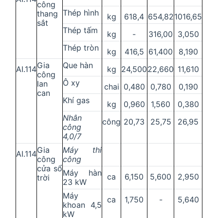
công
Thép hình
thang
kg
618,4
654,82
1016,65
sắt
Thép tấm
kg
-
316,00
3,050
Thép tròn
kg
416,5
61,400
8,190
Gia
Que hàn
AI.114
kg
24,500
22,660
11,610
công
Ô xy
lan
chai
0,480
0,780
0,190
can
Khí gas
kg
0,960
1,560
0,380
Nhân
công
20,73
25,75
26,95
công
4,0/7
Gia
Máy thi
AI.114
công
công
cửa sổ
Máy hàn
ca
6,150
5,600
2,950
trời
23 kW
Máy
ca
1,750
-
5,640
khoan 4,5
kW