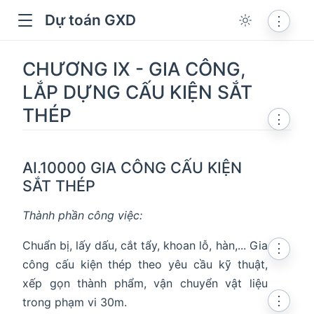
Dự toán GXD
⋮
CHƯƠNG IX - GIA CÔNG,
LẮP DỰNG CẤU KIỆN SẮT
THÉP
⋮
AI.10000 GIA CÔNG CẤU KIỆN
SẮT THÉP
Thành phần công việc:
dow
Chuẩn bị, lấy dấu, cắt tẩy, khoan lỗ, hàn,... Gia
⋮
công cấu kiện thép theo yêu cầu kỹ thuật,
xếp gọn thành phẩm, vận chuyển vật liệu
⋮
trong phạm vi 30m.