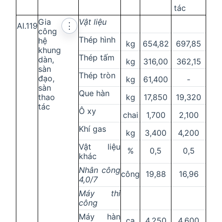
tác
Gia
Vật liệu
AI.119
⋮
công
Thép hình
hệ
kg
654,82
697,85
khung
Thép tấm
dàn,
kg
316,00
362,15
sàn
Thép tròn
đạo,
kg
61,400
-
sàn
Que hàn
thao
kg
17,850
19,320
tác
Ô xy
chai
1,700
2,100
Khí gas
kg
3,400
4,200
Vật liệu
%
0,5
0,5
khác
Nhân công
công
19,88
16,96
4,0/7
Máy thi
công
Máy hàn
ca
4,250
4,600