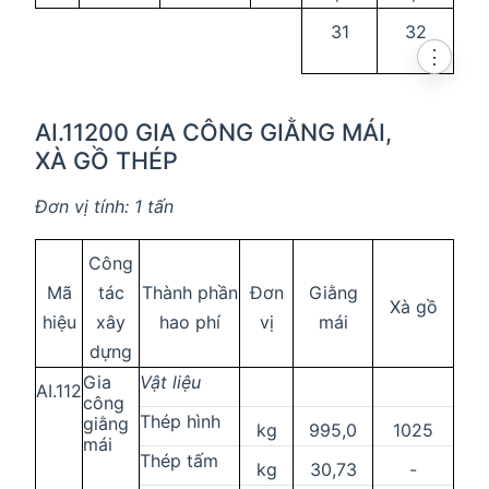
31
32
⋮
AI.11200 GIA CÔNG GIẰNG MÁI,
XÀ GỒ THÉP
Đơn vị tính: 1 tấn
Công
Mã
tác
Thành phần
Đơn
Giằng
Xà gồ
hiệu
xây
hao phí
vị
mái
dựng
Gia
Vật liệu
AI.112
công
Thép hình
giằng
kg
995,0
1025
mái
Thép tấm
kg
30,73
-