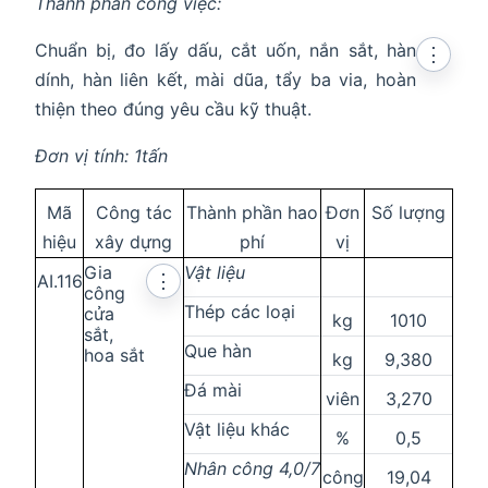
Thành phần công việc:
Chuẩn bị, đo lấy dấu, cắt uốn, nắn sắt, hàn
⋮
dính, hàn liên kết, mài dũa, tẩy ba via, hoàn
thiện theo đúng yêu cầu kỹ thuật.
Đơn vị tính: 1tấn
Mã
Công tác
Thành phần hao
Đơn
Số lượng
hiệu
xây dựng
phí
vị
Gia
Vật liệu
AI.116
⋮
công
Thép các loại
cửa
kg
1010
sắt,
Que hàn
hoa sắt
kg
9,380
Đá mài
viên
3,270
Vật liệu khác
%
0,5
Nhân công 4,0/7
công
19,04