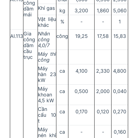
công
Khí gas
dầm
kg
3,200
1,860
5,060
mái
Vật liệu
%
-
-
1
khác
Gia
Nhân
AI.113
công
19,25
17,58
15,83
công
công
dầm
4,0/7
cầu
Máy thi
trục
công
Máy
ca
4,100
2,330
4,800
hàn 23
kW
Máy
ca
0,500
2,000
0,040
khoan
4,5 kW
Cần
ca
0,170
0,120
0,270
cẩu 10
t
Máy
ca
-
-
0,160
nén khí