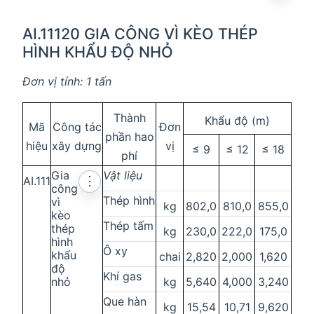
AI.11120 GIA CÔNG VÌ KÈO THÉP
HÌNH KHẨU ĐỘ NHỎ
Đơn vị tính: 1 tấn
Thành
Khẩu độ (m)
Mã
Công tác
Đơn
phần hao
hiệu
xây dựng
vị
≤ 9
≤ 12
≤ 18
phí
Gia
Vật liệu
AI.111
⋮
công
Thép hình
vì
kg
802,0
810,0
855,0
kèo
Thép tấm
thép
kg
230,0
222,0
175,0
hình
Ô xy
khẩu
chai
2,820
2,000
1,620
độ
Khí gas
nhỏ
kg
5,640
4,000
3,240
Que hàn
kg
15,54
10,71
9,620