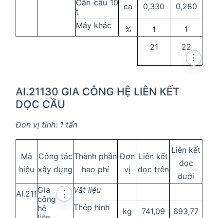
Cần cẩu 10
ca
0,330
0,280
t
Máy khác
%
1
1
21
22
⋮
AI.21130 GIA CÔNG HỆ LIÊN KẾT
DỌC CẦU
Đơn vị tính: 1 tấn
Liên kết
Mã
Công tác
Thành phần
Đơn
Liên kết
dọc
hiệu
xây dựng
hao phí
vị
dọc trên
dưới
Gia
Vật liệu
AI.211
⋮
công
Thép hình
hệ
kg
741,09
693,77
liên