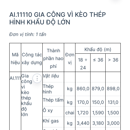
AI.11110 GIA CÔNG VÌ KÈO THÉP
HÌNH KHẨU ĐỘ LỚN
Đơn vị tính: 1 tấn
Khẩu độ (m)
Thành
Mã
Công tác
Đơn
phần hao
18 ÷
≤ 36
> 36
hiệu
xây dựng
vị
phí
24
Gia
Vật liệu
AI.111
⋮
công
Thép
vì
kg
860,0
879,0
898,0
hình
kèo
thép
Thép tấm
kg
170,0
150,0
131,0
khẩu
độ
Ô xy
chai
1,720
1,590
1,500
lớn
Khí gas
kg
3,440
3,180
3,000