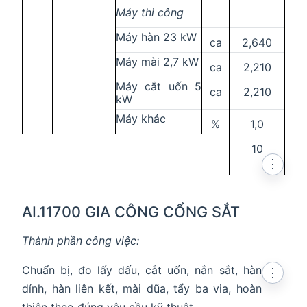
Máy thi công
Máy hàn 23 kW
ca
2,640
Máy mài 2,7 kW
ca
2,210
Máy cắt uốn 5
ca
2,210
kW
Máy khác
%
1,0
10
⋮
AI.11700 GIA CÔNG CỔNG SẮT
Thành phần công việc:
Chuẩn bị, đo lấy dấu, cắt uốn, nắn sắt, hàn
⋮
dính, hàn liên kết, mài dũa, tẩy ba via, hoàn
thiện theo đúng yêu cầu kỹ thuật.