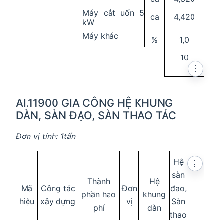
Máy cắt uốn 5
ca
4,420
kW
Máy khác
%
1,0
10
⋮
AI.11900 GIA CÔNG HỆ KHUNG
DÀN, SÀN ĐẠO, SÀN THAO TÁC
Đơn vị tính: 1tấn
Hệ
⋮
sàn
Thành
Hệ
Mã
Công tác
Đơn
đạo,
phần hao
khung
hiệu
xây dựng
vị
Sàn
phí
dàn
thao