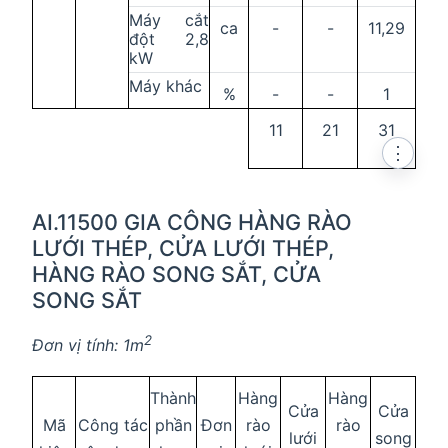
Máy cắt
ca
-
-
11,29
đột 2,8
kW
Máy khác
%
-
-
1
11
21
31
⋮
AI.11500 GIA CÔNG HÀNG RÀO
LƯỚI THÉP, CỬA LƯỚI THÉP,
HÀNG RÀO SONG SẮT, CỬA
SONG SẮT
2
Đơn vị tính: 1m
Thành
Hàng
Hàng
Cửa
Cửa
Mã
Công tác
phần
Đơn
rào
rào
lưới
song