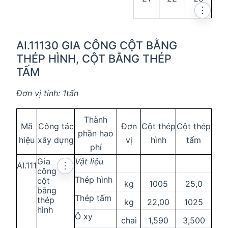
⋮
AI.11130 GIA CÔNG CỘT BẰNG
THÉP HÌNH, CỘT BẰNG THÉP
TẤM
Đơn vị tính: 1tấn
Thành
Mã
Công tác
Đơn
Cột thép
Cột thép
phần hao
hiệu
xây dựng
vị
hình
tấm
phí
Gia
Vật liệu
AI.111
⋮
công
Thép hình
cột
kg
1005
25,0
bằng
Thép tấm
thép
kg
22,00
1025
hình
Ô xy
chai
1,590
3,500