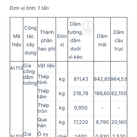
Đơn vị tính: 1 tấn
Dầm
⋮
Công
Thành
tường,
Dầm
Mã
tác
Đơn
Dầm
phần
dầm
cầu
hiệu
xây
vị
mái
hao phí
dưới
trục
dựng
vì kèo
Gia
Vật liệu
AI.113
công
Thép
dầm
kg
811,43
842,85
964,53
hình
tường
Thép
kg
218,78
186,60
62,150
tấm
Thép
kg
0,950
-
-
tròn
Que
kg
17,220
9,790
20,160
hàn
Gia
Ô xy
AI.113
chai
1,600
0,930
2,530