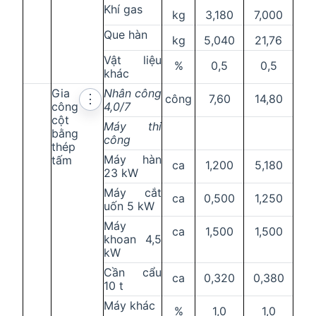
Khí gas
kg
3,180
7,000
Que hàn
kg
5,040
21,76
Vật liệu
%
0,5
0,5
khác
Gia
Nhân công
công
7,60
14,80
⋮
công
4,0/7
cột
Máy thi
bằng
công
thép
Máy hàn
tấm
ca
1,200
5,180
23 kW
Máy cắt
ca
0,500
1,250
uốn 5 kW
Máy
ca
1,500
1,500
khoan 4,5
kW
Cần cẩu
ca
0,320
0,380
10 t
Máy khác
%
1,0
1,0