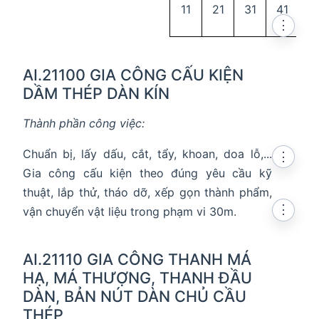
11
21
31
41
5
⋮
AI.21100 GIA CÔNG CẤU KIỆN
DẦM THÉP DÀN KÍN
Thành phần công việc:
Chuẩn bị, lấy dấu, cắt, tẩy, khoan, doa lỗ,...
⋮
Gia công cấu kiện theo đúng yêu cầu kỹ
thuật, lắp thử, tháo dỡ, xếp gọn thành phẩm,
⋮
vận chuyển vật liệu trong phạm vi 30m.
AI.21110 GIA CÔNG THANH MÁ
HẠ, MÁ THƯỢNG, THANH ĐẦU
DÀN, BẢN NÚT DÀN CHỦ CẦU
THÉP