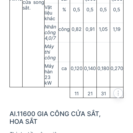
cửa song
Vật
sắt.
%
0,5
0,5
0,5
0,5
liệu
khác
Nhân
công
0,82
0,91
1,05
1,19
công
4,0/7
Máy
thi
công
Máy
ca
0,120
0,140
0,180
0,270
hàn
23
kW
⋮
11
21
31
41
AI.11600 GIA CÔNG CỬA SẮT,
HOA SẮT