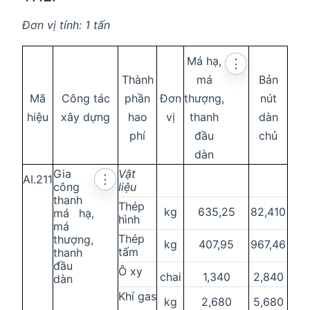
Đơn vị tính: 1 tấn
Má hạ,
⋮
Thành
má
Bản
Mã
Công tác
phần
Đơn
thượng,
nút
hiệu
xây dựng
hao
vị
thanh
dàn
phí
đầu
chủ
dàn
Gia
Vật
AI.211
⋮
công
liệu
thanh
Thép
kg
635,25
82,410
má hạ,
hình
má
Thép
thượng,
kg
407,95
967,46
tấm
thanh
đầu
Ô xy
chai
1,340
2,840
dàn
Khí gas
kg
2,680
5,680