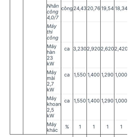
Nhân
công
24,43
20,76
19,54
18,34
17,
công
4,0/7
Máy
thi
công
Máy
ca
3,230
2,920
2,620
2,420
2,2
hàn
23
kW
Máy
ca
1,550
1,400
1,290
1,000
0,9
mài
2,7
kW
Máy
ca
1,550
1,400
1,290
1,000
0,9
khoan
2,5
kW
Máy
%
1
1
1
1
1
khác