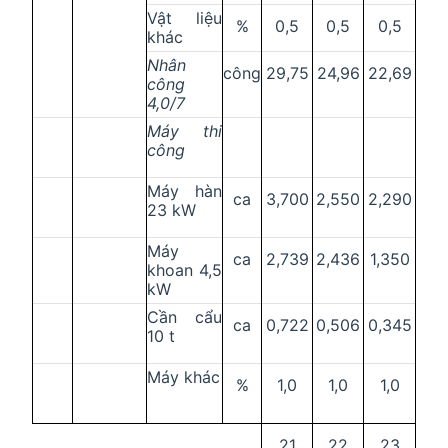
Vật liệu
%
0,5
0,5
0,5
khác
Nhân
công
29,75
24,96
22,69
công
4,0/7
Máy thi
công
Máy hàn
ca
3,700
2,550
2,290
23 kW
Máy
ca
2,739
2,436
1,350
khoan 4,5
kW
Cần cẩu
ca
0,722
0,506
0,345
10 t
Máy khác
%
1,0
1,0
1,0
21
22
23