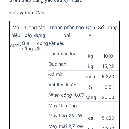
Đơn vị tính: 1tấn
Mã
Công tác
Thành phần hao
Đơn
Số lượng
hiệu
xây dựng
phí
vị
Gia công
Vật liệu
AI.117
cổng sắt
Thép các loại
kg
1010
Que hàn
kg
15,23
Đá mài
viên
5,320
Vật liệu khác
%
0,5
Nhân công 4,0/7
công
20,00
Máy thi công
Máy hàn 23 kW
ca
5,080
Máy mài 2,7 kW
ca
4,320