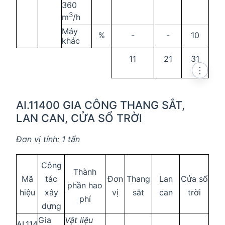
360
3
m
/h
Máy
%
-
-
10
khác
11
21
31
⋮
AI.11400 GIA CÔNG THANG SẮT,
LAN CAN, CỬA SỔ TRỜI
Đơn vị tính: 1 tấn
Công
Thành
Mã
tác
Đơn
Thang
Lan
Cửa sổ
phần hao
hiệu
xây
vị
sắt
can
trời
phí
dựng
Gia
Vật liệu
AI.114