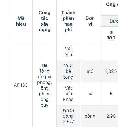
Ống xi p
ố
Công
Thành
Mã
tác
phần
Đơn
Đường k
hiệu
xây
hao
vị
dựng
phí
≤
100
Vật
liệu
Bê
Vữa
tông
bê
m3
1,025
ống xi
tông
phông,
AF.133
ống
Vật
phun,
liệu
%
5
ống
khác
buy
Nhân
công
công
2,98
3,5/7