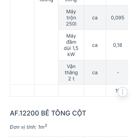
Máy
trộn
ca
0,095
0
250l
Máy
đầm
ca
0,18
dùi 1,5
kW
Vận
thăng
ca
-
2 t
10
⋮
AF.12200 BÊ TÔNG CỘT
3
Đơn vị tính: 1m