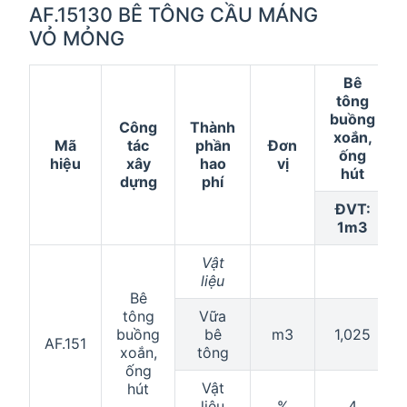
AF.15130 BÊ TÔNG CẦU MÁNG
VỎ MỎNG
Bê
tông
buồng
Công
Thành
xoắn,
Mã
tác
phần
Đơn
ống
hiệu
xây
hao
vị
hút
dựng
phí
ĐVT:
1m3
Vật
liệu
Bê
tông
Vữa
buồng
bê
m3
1,025
AF.151
xoắn,
tông
ống
Vật
hút
liệu
%
4