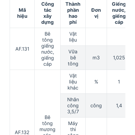
Công
Thành
Giếng
Mã
tác
phần
Đơn
nước,
hiệu
xây
hao
vị
giếng
dựng
phí
cáp
Bê
Vật
tông
liệu
giếng
AF.131
Vữa
nước,
bê
m3
1,025
giếng
tông
cáp
Vật
liệu
%
1
khác
Nhân
công
công
1,4
3,5/7
Bê
tông
Máy
mương
thi
AF.132