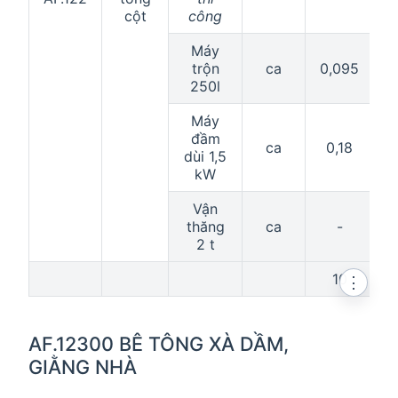
cột
công
Máy
trộn
ca
0,095
0
250l
Máy
đầm
ca
0,18
dùi 1,5
kW
Vận
thăng
ca
-
2 t
10
⋮
AF.12300 BÊ TÔNG XÀ DẦM,
GIẰNG NHÀ