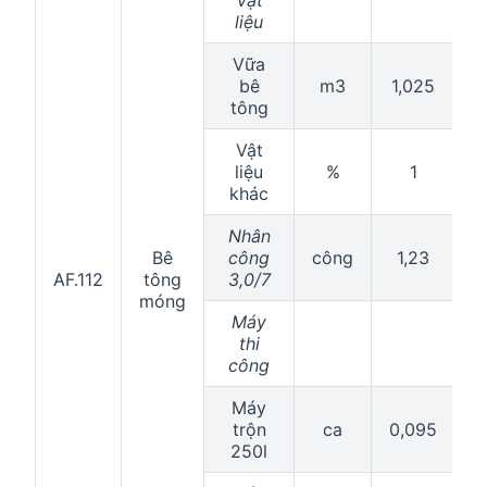
liệu
Vữa
bê
m3
1,025
1
tông
Vật
liệu
%
1
khác
Nhân
Bê
công
công
1,23
AF.112
tông
3,0/7
móng
Máy
thi
công
Máy
trộn
ca
0,095
0
250l