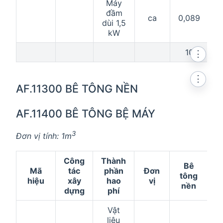
Máy
đầm
ca
0,089
0
dùi 1,5
kW
10
⋮
⋮
AF.11300 BÊ TÔNG NỀN
AF.11400 BÊ TÔNG BỆ MÁY
3
Đơn vị tính: 1m
Công
Thành
Bê
Mã
tác
phần
Đơn
t
tông
hiệu
xây
hao
vị
nền
dựng
phí
Vật
liệu