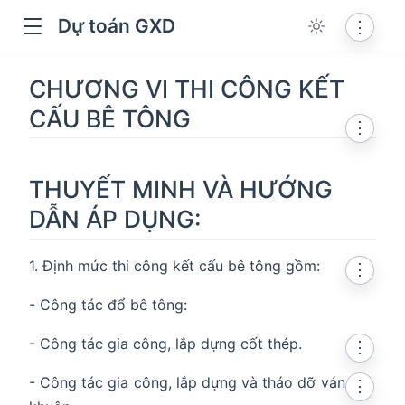
Dự toán GXD
⋮
CHƯƠNG VI THI CÔNG KẾT
CẤU BÊ TÔNG
⋮
THUYẾT MINH VÀ HƯỚNG
DẪN ÁP DỤNG:
1. Định mức thi công kết cấu bê tông gồm:
⋮
- Công tác đổ bê tông:
dow
- Công tác gia công, lắp dựng cốt thép.
⋮
- Công tác gia công, lắp dựng và tháo dỡ ván
⋮