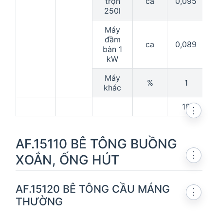
trộn
ca
0,095
0
250l
Máy
đầm
ca
0,089
bàn 1
kW
Máy
%
1
khác
10
⋮
AF.15110 BÊ TÔNG BUỒNG
⋮
XOẮN, ỐNG HÚT
AF.15120 BÊ TÔNG CẦU MÁNG
⋮
THƯỜNG