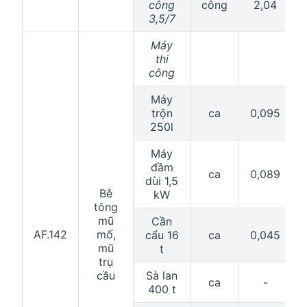
công
công
2,04
3,5/7
Máy
thi
công
Máy
trộn
ca
0,095
250l
Máy
đầm
ca
0,089
dùi 1,5
Bê
kW
tông
mũ
Cần
AF.142
mố,
cẩu 16
ca
0,045
mũ
t
trụ
cầu
Sà lan
ca
-
400 t