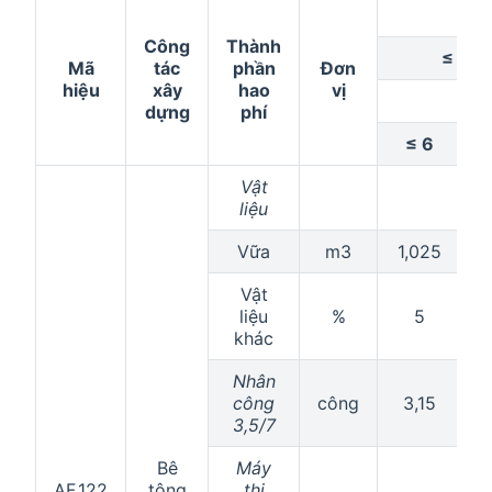
Ti
Công
Thành
≤ 0,1
Mã
tác
phần
Đơn
hiệu
xây
hao
vị
dựng
phí
≤ 6
Vật
liệu
Vữa
m3
1,025
1
Vật
liệu
%
5
khác
Nhân
công
công
3,15
3,5/7
Bê
Máy
AF.122
tông
thi