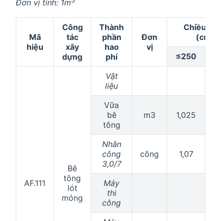
Đơn vị tính: 1m
Công
Thành
Chiều rộ
Mã
tác
phần
Đơn
(cm)
hiệu
xây
hao
vị
≤250
>
dựng
phí
Vật
liệu
Vữa
bê
m3
1,025
1
tông
Nhân
công
công
1,07
0
3,0/7
Bê
tông
AF.111
Máy
lót
thi
móng
công