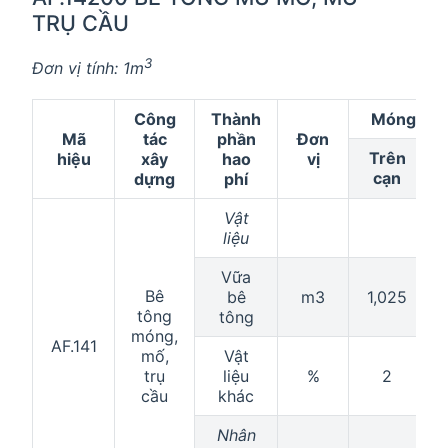
TRỤ CẦU
3
Đơn vị tính: 1m
Công
Thành
Móng, mố,
Mã
tác
phần
Đơn
Trên
hiệu
xây
hao
vị
cạn
dựng
phí
Vật
liệu
Vữa
Bê
bê
m3
1,025
tông
tông
móng,
AF.141
mố,
Vật
trụ
liệu
%
2
cầu
khác
Nhân