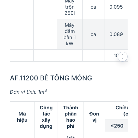
Máy
trộn
ca
0,095
0
250l
Máy
đầm
ca
0,089
0
bàn 1
kW
10
⋮
AF.11200 BÊ TÔNG MÓNG
3
Đơn vị tính: 1m
Công
Thành
Chiều rộ
Mã
tác
phần
Đơn
(cm)
hiệu
xây
hao
vị
≤250
>
dựng
phí
Vật