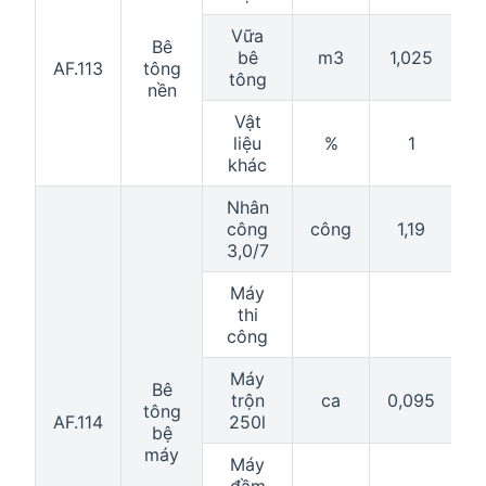
Vữa
Bê
bê
m3
1,025
1
AF.113
tông
tông
nền
Vật
liệu
%
1
khác
Nhân
công
công
1,19
3,0/7
Máy
thi
công
Máy
Bê
trộn
ca
0,095
0
tông
AF.114
250l
bệ
máy
Máy
đầm