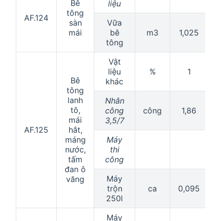
Bê
liệu
tông
AF.124
sàn
Vữa
mái
bê
m3
1,025
1
tông
Vật
liệu
%
1
Bê
khác
tông
lanh
Nhân
tô,
công
công
1,86
mái
3,5/7
AF.125
hắt,
máng
Máy
nước,
thi
tấm
công
đan ô
Máy
văng
trộn
ca
0,095
0
250l
Máy