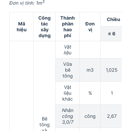
3
Đơn vị tính: 1m
Công
Thành
Chiều cao
Mã
tác
phần
Đơn
hiệu
xây
hao
vị
≤ 6
dựng
phí
Vật
liệu
Vữa
bê
m3
1,025
1
tông
Vật
liệu
%
1
khác
Nhân
công
công
2,67
Bê
3,0/7
tông
xà