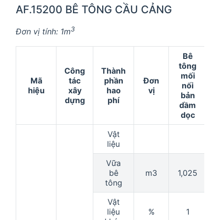
AF.15200 BÊ TÔNG CẦU CẢNG
3
Đơn vị tính: 1m
Bê
tông
Công
Thành
mối
Mã
tác
phần
Đơn
nối
hiệu
xây
hao
vị
bản
dựng
phí
dầm
dọc
Vật
liệu
Vữa
bê
m3
1,025
1
tông
Vật
liệu
%
1