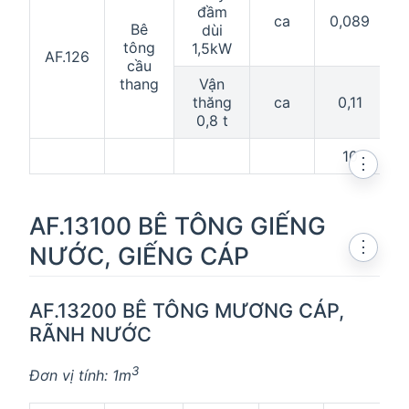
đầm
ca
0,089
0
Bê
dùi
tông
1,5kW
AF.126
cầu
thang
Vận
thăng
ca
0,11
0,8 t
10
⋮
AF.13100 BÊ TÔNG GIẾNG
⋮
NƯỚC, GIẾNG CÁP
AF.13200 BÊ TÔNG MƯƠNG CÁP,
RÃNH NƯỚC
3
Đơn vị tính: 1m