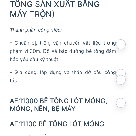
TÔNG SẢN XUẤT BẰNG
MÁY TRỘN)
Thành phần công việc:
- Chuẩn bị, trộn, vận chuyển vật liệu trong
⋮
phạm vi 30m. Đổ và bảo dưỡng bê tông đảm
bảo yêu cầu kỹ thuật.
- Gia công, lắp dựng và tháo dỡ cầu công
⋮
⋮
tác.
AF.11000 BÊ TÔNG LÓT MÓNG,
⋮
MÓNG, NỀN, BỆ MÁY
AF.11100 BÊ TÔNG LÓT MÓNG
3