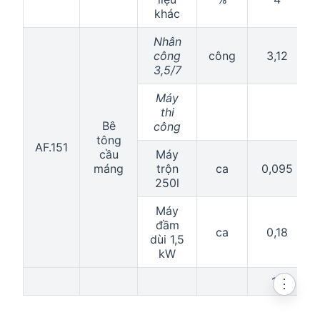
khác
Nhân
công
công
3,12
3,5/7
Máy
thi
Bê
công
tông
AF.151
cầu
Máy
máng
trộn
ca
0,095
250l
Máy
đầm
ca
0,18
dùi 1,5
kW
10
⋮