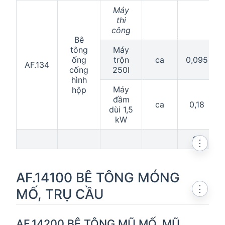
Máy
thi
công
Bê
tông
Máy
ống
trộn
ca
0,095
AF.134
cống
250l
hình
Máy
hộp
đầm
ca
0,18
dùi 1,5
kW
10
⋮
AF.14100 BÊ TÔNG MÓNG
⋮
MỐ, TRỤ CẦU
AF.14200 BÊ TÔNG MŨ MỐ, MŨ