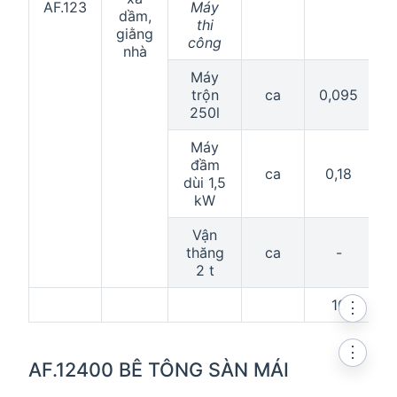
AF.123
Máy
dầm,
thi
giằng
công
nhà
Máy
trộn
ca
0,095
0
250l
Máy
đầm
ca
0,18
dùi 1,5
kW
Vận
thăng
ca
-
2 t
10
⋮
⋮
AF.12400 BÊ TÔNG SÀN MÁI