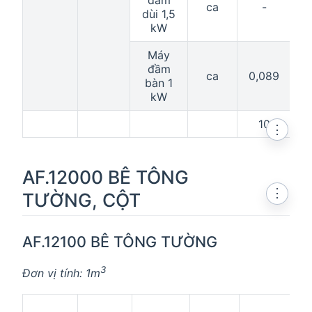
ca
-
0
dùi 1,5
kW
Máy
đầm
ca
0,089
bàn 1
kW
10
⋮
AF.12000 BÊ TÔNG
⋮
TƯỜNG, CỘT
AF.12100 BÊ TÔNG TƯỜNG
3
Đơn vị tính: 1m
C