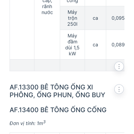
cáp,
công
rãnh
Máy
nước
trộn
ca
0,095
250l
Máy
đầm
ca
0,089
dùi 1,5
kW
10
⋮
AF.13300 BÊ TÔNG ỐNG XI
⋮
PHÔNG, ỐNG PHUN, ỐNG BUY
AF.13400 BÊ TÔNG ỐNG CỐNG
3
Đơn vị tính: 1m