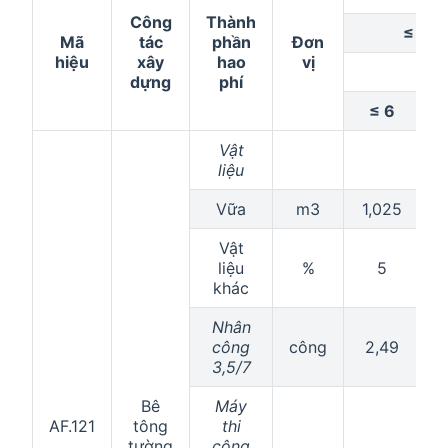
Công
Thành
≤ 45
Mã
tác
phần
Đơn
hiệu
xây
hao
vị
dựng
phí
≤ 6
Vật
liệu
Vữa
m3
1,025
1
Vật
liệu
%
5
khác
Nhân
công
công
2,49
3,5/7
Bê
Máy
AF.121
tông
thi
tường
công