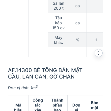
Sà lan
ca
-
200 t
Tàu
kéo
ca
-
150 cv
Máy
%
1
khác
10
⋮
AF.14300 BÊ TÔNG BẢN MẶT
CẦU, LAN CAN, GỜ CHẮN
3
Đơn vị tính: 1m
Công
Thành
Bản
Mã
tác
phần
Đơn
mặt
hiệu
xây
hao
vị