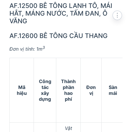
AF.12500 BÊ TÔNG LANH TÔ, MÁI
HẮT, MÁNG NƯỚC, TẤM ĐAN, Ô
⋮
VĂNG
AF.12600 BÊ TÔNG CẦU THANG
3
Đơn vị tính: 1m
Công
Thành
Mã
tác
phần
Đơn
Sàn
hiệu
xây
hao
vị
mái
n
dựng
phí
Vật