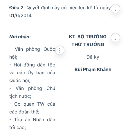
Điều 2
. Quyết định này có hiệu lực kể từ ngày
⋮
01/6/2014.
Nơi nhận:
KT. BỘ TRƯỞNG
⋮
THỨ TRƯỞNG
- Văn phòng Quốc
⋮
hội;
Đã ký
- Hội đồng dân tộc
Bùi Phạm Khánh
và các Ủy ban của
Quốc hội;
- Văn phòng Chủ
tịch nước;
- Cơ quan TW của
các đoàn thể;
- Tòa án Nhân dân
tối cao;